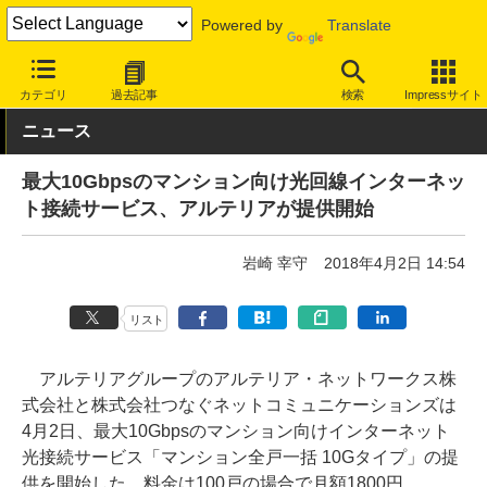
Powered by
Translate
INTERNET Watch
サービス/ソフト
通信
固定回線
カテゴリ
過去記事
検索
Impressサイト
ニュース
最大10Gbpsのマンション向け光回線インターネッ
ト接続サービス、アルテリアが提供開始
岩崎 宰守
2018年4月2日 14:54
リスト
アルテリアグループのアルテリア・ネットワークス株
式会社と株式会社つなぐネットコミュニケーションズは
4月2日、最大10Gbpsのマンション向けインターネット
光接続サービス「マンション全戸一括 10Gタイプ」の提
供を開始した。料金は100戸の場合で月額1800円。