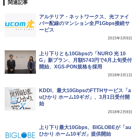
関連記事
アルテリア・ネットワークス、光ファイ
バー配線のマンション全戸1Gbps接続サ
ービス
2015年3月9日
上り下りとも10Gbpsの「NURO 光 10
G」新プラン、月額5743円で4月上旬受付
開始、XGS-PON規格を採用
2018年3月1日
KDDI、最大10GbpsのFTTHサービス「a
uひかり ホーム10ギガ」、3月1日受付開
始
2018年2月8日
上り下り最大10Gbps、BIGLOBEが「au
ひかり ホーム10ギガ」提供開始