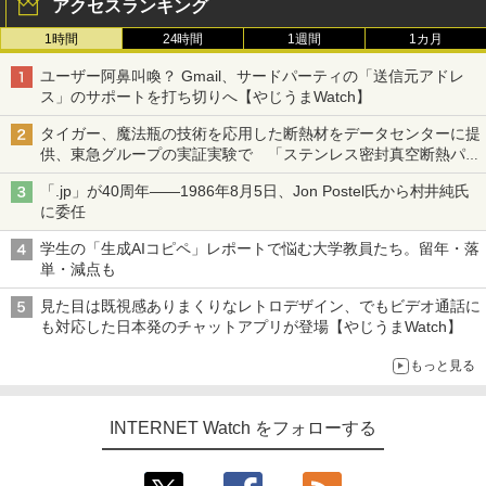
アクセスランキング
1時間
24時間
1週間
1カ月
ユーザー阿鼻叫喚？ Gmail、サードパーティの「送信元アドレ
ス」のサポートを打ち切りへ【やじうまWatch】
タイガー、魔法瓶の技術を応用した断熱材をデータセンターに提
供、東急グループの実証実験で 「ステンレス密封真空断熱パネ
ル TIVIP」
「.jp」が40周年――1986年8月5日、Jon Postel氏から村井純氏
に委任
学生の「生成AIコピペ」レポートで悩む大学教員たち。留年・落
単・減点も
見た目は既視感ありまくりなレトロデザイン、でもビデオ通話に
も対応した日本発のチャットアプリが登場【やじうまWatch】
もっと見る
INTERNET Watch をフォローする