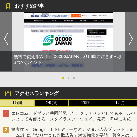
おすすめ記事
無料で使えるWi-Fi「00000JAPAN」利用時に注意すべき
3つのポイント
●
●
●
アクセスランキング
1時間
24時間
1週間
1カ月
エレコム、ゼブラと共同開発した、タッチペンとしてもボールペ
ンとしても使える「スタイラスツーウェイ」発売 iPadにも紙に
も、持ち替えずに書き込める
警察庁ら、Google、LINEヤフーなどデジタル広告プラットフォ
ーム5社に「なりすまし詐欺広告」対策強化を要請 著名人の写