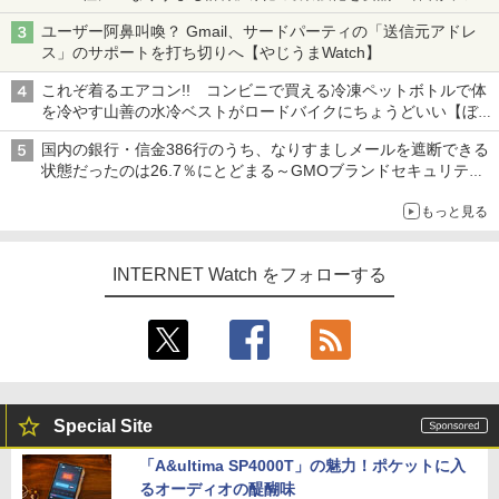
真や映像を使った投資詐欺などへの対策として
ユーザー阿鼻叫喚？ Gmail、サードパーティの「送信元アドレ
ス」のサポートを打ち切りへ【やじうまWatch】
これぞ着るエアコン!! コンビニで買える冷凍ペットボトルで体
を冷やす山善の水冷ベストがロードバイクにちょうどいい【ぼっ
ち・ざ・ろーど！その14】【空いた時間でなにしてる？】
国内の銀行・信金386行のうち、なりすましメールを遮断できる
状態だったのは26.7％にとどまる～GMOブランドセキュリティ
調査
もっと見る
INTERNET Watch をフォローする
Special Site
「A&ultima SP4000T」の魅力！ポケットに入
るオーディオの醍醐味