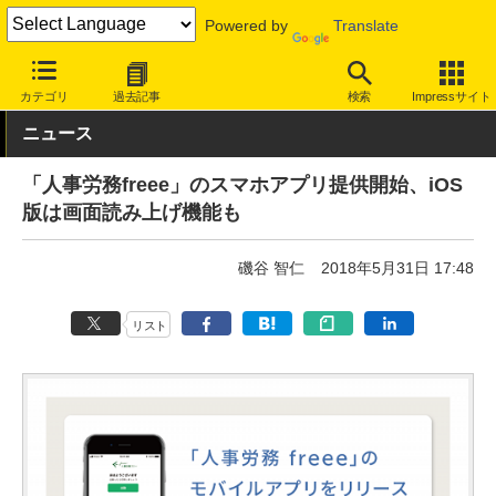
Powered by
Translate
INTERNET Watch
サービス/ソフト
ソフトウェア
会計・業務ソ
カテゴリ
過去記事
検索
Impressサイト
ニュース
「人事労務freee」のスマホアプリ提供開始、iOS
版は画面読み上げ機能も
磯谷 智仁
2018年5月31日 17:48
リスト