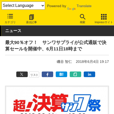
Powered by
Translate
INTERNET Watch
サービス/ソフト
サービス
ショッピング/オ
カテゴリ
過去記事
検索
Impressサイト
ニュース
最大90％オフ！ サンワサプライが公式通販で決
算セールを開催中、6月11日18時まで
磯谷 智仁
2018年6月4日 19:17
リスト