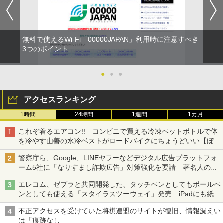
無料で使えるWi-Fi「00000JAPAN」利用時に注意すべき
3つのポイント
●
●
●
アクセスランキング
1時間
24時間
1週間
1カ月
これぞ着るエアコン!! コンビニで買える冷凍ペットボトルで体
を冷やす山善の水冷ベストがロードバイクにちょうどいい【ぼっ
ち・ざ・ろーど！その14】【空いた時間でなにしてる？】
警察庁ら、Google、LINEヤフーなどデジタル広告プラットフォ
ーム5社に「なりすまし詐欺広告」対策強化を要請 著名人の写
真や映像を使った投資詐欺などへの対策として
エレコム、ゼブラと共同開発した、タッチペンとしてもボールペ
ンとしても使える「スタイラスツーウェイ」発売 iPadにも紙に
も、持ち替えずに書き込める
不正アクセスを受けていた将棋連盟のサイトが復旧、情報漏えい
は「痕跡なし」