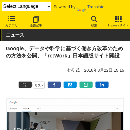
Powered by
Translate
INTERNET Watch
トピック
仕事/働き方
その他
カテゴリ
過去記事
検索
Impressサイト
ニュース
Google、データや科学に基づく働き方改革のため
の方法を公開、「re:Work」日本語版サイト開設
永沢 茂
2018年8月22日 15:15
リスト