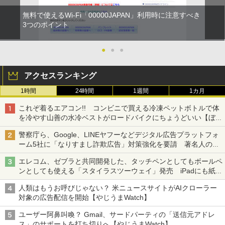
無料で使えるWi-Fi「00000JAPAN」利用時に注意すべき
3つのポイント
●
●
●
アクセスランキング
1時間
24時間
1週間
1カ月
これぞ着るエアコン!! コンビニで買える冷凍ペットボトルで体
を冷やす山善の水冷ベストがロードバイクにちょうどいい【ぼっ
ち・ざ・ろーど！その14】【空いた時間でなにしてる？】
警察庁ら、Google、LINEヤフーなどデジタル広告プラットフォ
ーム5社に「なりすまし詐欺広告」対策強化を要請 著名人の写
真や映像を使った投資詐欺などへの対策として
エレコム、ゼブラと共同開発した、タッチペンとしてもボールペ
ンとしても使える「スタイラスツーウェイ」発売 iPadにも紙に
も、持ち替えずに書き込める
人類はもうお呼びじゃない？ 米ニュースサイトがAIクローラー
対象の広告配信を開始【やじうまWatch】
ユーザー阿鼻叫喚？ Gmail、サードパーティの「送信元アドレ
ス」のサポートを打ち切りへ【やじうまWatch】