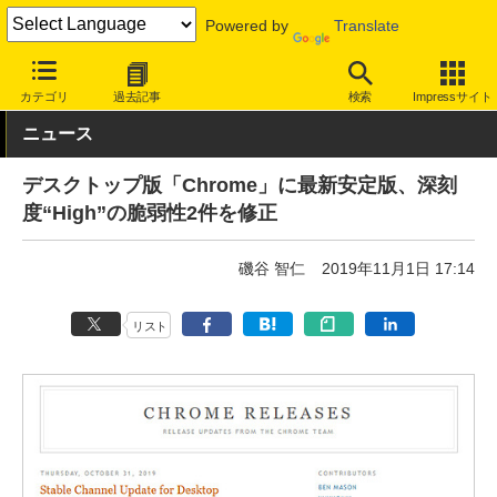
Powered by
Translate
INTERNET Watch
トピック
セキュリティ
脆弱性/修正パッチ
カテゴリ
過去記事
検索
Impressサイト
ニュース
デスクトップ版「Chrome」に最新安定版、深刻
度“High”の脆弱性2件を修正
磯谷 智仁
2019年11月1日 17:14
リスト