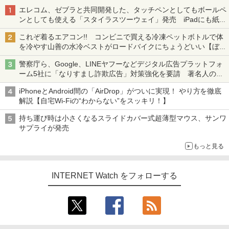
エレコム、ゼブラと共同開発した、タッチペンとしてもボールペ
ンとしても使える「スタイラスツーウェイ」発売 iPadにも紙に
も、持ち替えずに書き込める
これぞ着るエアコン!! コンビニで買える冷凍ペットボトルで体
を冷やす山善の水冷ベストがロードバイクにちょうどいい【ぼっ
ち・ざ・ろーど！その14】【空いた時間でなにしてる？】
警察庁ら、Google、LINEヤフーなどデジタル広告プラットフォ
ーム5社に「なりすまし詐欺広告」対策強化を要請 著名人の写
真や映像を使った投資詐欺などへの対策として
iPhoneとAndroid間の「AirDrop」がついに実現！ やり方を徹底
解説【自宅Wi-Fiの“わからない”をスッキリ！】
持ち運び時は小さくなるスライドカバー式超薄型マウス、サンワ
サプライが発売
もっと見る
INTERNET Watch をフォローする