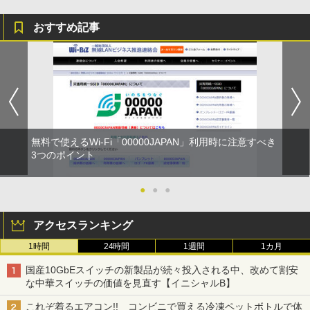
おすすめ記事
無料で使えるWi-Fi「00000JAPAN」利用時に注意すべき
3つのポイント
●
●
●
アクセスランキング
1時間
24時間
1週間
1カ月
国産10GbEスイッチの新製品が続々投入される中、改めて割安
な中華スイッチの価値を見直す【イニシャルB】
これぞ着るエアコン!! コンビニで買える冷凍ペットボトルで体