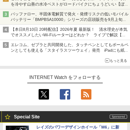
を冷やす山善の水冷ベストがロードバイクにちょうどいい【ぼっ
ち・ざ・ろーど！その14】【空いた時間でなにしてる？】
バッファロー、半固体電解質で発火・発煙リスクの低いモバイル
バッテリー「BMPBSA10000」シリーズの店頭販売を9月上旬に
開始
【本日8月10日 20時配信】2026年夏 最新版！ 清水理史が本気
でオススメしたいWi-Fiルーターはどれか？ ライブで解説【清
水理史の「イニシャルB」チャンネル】
エレコム、ゼブラと共同開発した、タッチペンとしてもボールペ
ンとしても使える「スタイラスツーウェイ」発売 iPadにも紙に
も、持ち替えずに書き込める
もっと見る
INTERNET Watch をフォローする
Special Site
レイズのパワーデザインホイール「M6」に新