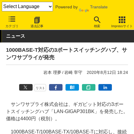
Powered by
Translate
INTERNET Watch
ハードウェア
LAN機器
スイッチ
カテゴリ
過去記事
検索
Impressサイト
ニュース
1000BASE-T対応の3ポートスイッチングハブ、サ
ンワサプライが発売
岩本 理夢
岩崎 宰守
2020年8月12日 18:24
リスト
サンワサプライ株式会社は、ギガビット対応の3ポー
トスイッチングハブ「LAN-GIGAP301BK」を発売した。
価格は4400円（税別）。
1000BASE-T/100BASE-TX/10BASE-Tに対応し、接続