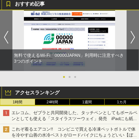
おすすめ記事
無料で使えるWi-Fi「00000JAPAN」利用時に注意すべき
3つのポイント
●
●
●
アクセスランキング
1時間
24時間
1週間
1カ月
エレコム、ゼブラと共同開発した、タッチペンとしてもボールペ
ンとしても使える「スタイラスツーウェイ」発売 iPadにも紙に
も、持ち替えずに書き込める
これぞ着るエアコン!! コンビニで買える冷凍ペットボトルで体
を冷やす山善の水冷ベストがロードバイクにちょうどいい【ぼっ