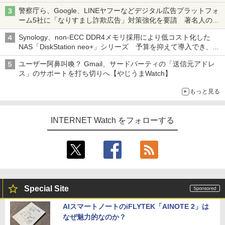
ち・ざ・ろーど！その14】【空いた時間でなにしてる？】
警察庁ら、Google、LINEヤフーなどデジタル広告プラットフォ
ーム5社に「なりすまし詐欺広告」対策強化を要請 著名人の写
真や映像を使った投資詐欺などへの対策として
Synology、non-ECC DDR4メモリ採用により低コスト化した
NAS「DiskStation neo+」シリーズ 予算を抑えて導入でき、
ECCメモリへのアップグレードも可能
ユーザー阿鼻叫喚？ Gmail、サードパーティの「送信元アドレ
ス」のサポートを打ち切りへ【やじうまWatch】
もっと見る
INTERNET Watch をフォローする
Special Site
AIスマートノートのiFLYTEK「AINOTE 2」は
なぜ魅力的なのか？