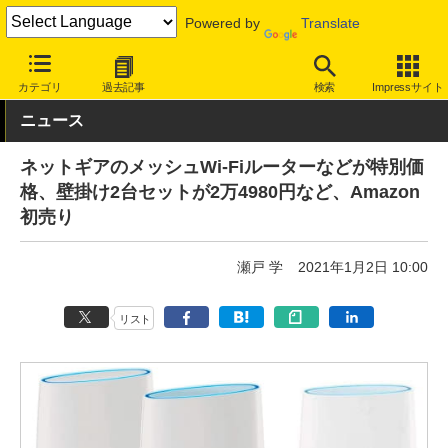
Powered by
Translate
INTERNET Watch
ハードウェア
LAN機器
無線LAN
カテゴリ
過去記事
検索
Impressサイト
ニュース
ネットギアのメッシュWi-Fiルーターなどが特別価
格、壁掛け2台セットが2万4980円など、Amazon
初売り
瀬戸 学
2021年1月2日 10:00
リスト