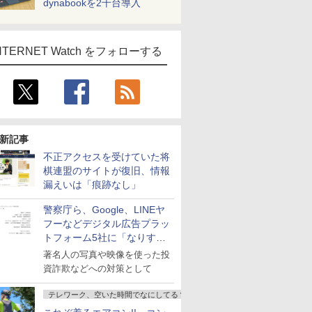
dynabookを2千台導入
NTERNET Watch をフォローする
新記事
不正アクセスを受けていた将
棋連盟のサイトが復旧、情報
漏えいは「痕跡なし」
警察庁ら、Google、LINEヤ
フーなどデジタル広告プラッ
トフォーム5社に「なりすま
し詐欺広告」対策強化を要請
著名人の写真や映像を使った投
資詐欺などへの対策として
テレワーク、空いた時間でなにしてる？