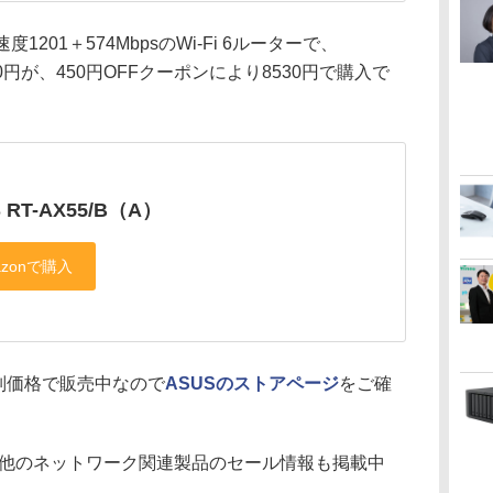
1201＋574MbpsのWi-Fi 6ルーターで、
80円が、450円OFFクーポンにより8530円で購入で
 RT-AX55/B（A）
別価格で販売中なので
ASUSのストアページ
をご確
他のネットワーク関連製品のセール情報も掲載中