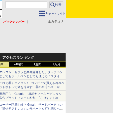
Impress サイト
全カテゴリ
バックナンバー
アクセスランキング
時間
24時間
1週間
1カ月
エレコム、ゼブラと共同開発した、タッチペン
としてもボールペンとしても使える「スタイラ
スツーウェイ」発売 iPadにも紙にも、持ち替
これぞ着るエアコン!! コンビニで買える冷凍ペ
えずに書き込める
ットボトルで体を冷やす山善の水冷ベストがロ
ードバイクにちょうどいい【ぼっち・ざ・ろー
警察庁ら、Google、LINEヤフーなどデジタル
ど！その14】【空いた時間でなにしてる？】
広告プラットフォーム5社に「なりすまし詐欺
広告」対策強化を要請 著名人の写真や映像を
ユーザー阿鼻叫喚？ Gmail、サードパーティの
使った投資詐欺などへの対策として
「送信元アドレス」のサポートを打ち切りへ
【やじうまWatch】