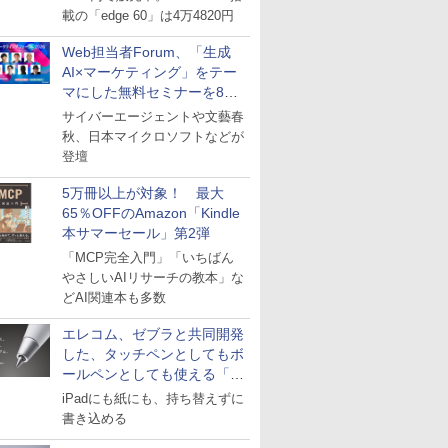
載の「edge 60」は4万4820円
Web担当者Forum、「生成
AI×マーケティング」をテー
マにした無料セミナーを8月
27日にオンライン開催
サイバーエージェントや文藝春
秋、日本マイクロソフトなどが
登壇
5万冊以上が対象！ 最大
65％OFFのAmazon「Kindle
本サマーセール」第2弾
「MCP完全入門」「いちばん
やさしいAIリサーチの教本」な
どAI関連本も多数
エレコム、ゼブラと共同開発
した、タッチペンとしてもボ
ールペンとしても使える「ス
タイラスツーウェイ」発売
iPadにも紙にも、持ち替えずに
書き込める