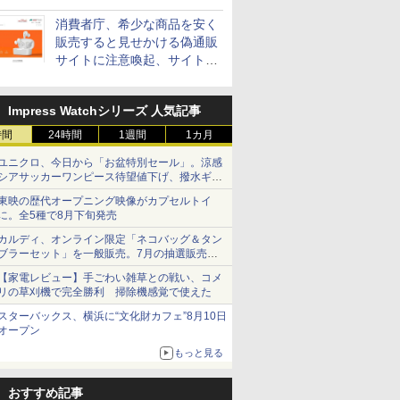
消費者庁、希少な商品を安く
販売すると見せかける偽通販
サイトに注意喚起、サイト名
とドメイン名を公表
Impress Watchシリーズ 人気記事
時間
24時間
1週間
1カ月
ユニクロ、今日から「お盆特別セール」。涼感
シアサッカーワンピース待望値下げ、撥水ギア
ショーツは1990円に
東映の歴代オープニング映像がカプセルトイ
に。全5種で8月下旬発売
カルディ、オンライン限定「ネコバッグ＆タン
ブラーセット」を一般販売。7月の抽選販売の
当選無効分
【家電レビュー】手ごわい雑草との戦い、コメ
リの草刈機で完全勝利 掃除機感覚で使えた
スターバックス、横浜に“文化財カフェ”8月10日
オープン
もっと見る
おすすめ記事