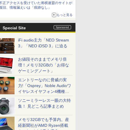
不正アクセスを受けていた将棋連盟のサイトが
復旧、情報漏えいは「痕跡なし」
もっと見る
Special Site
iFi audio主力「NEO Stream
3」「NEO iDSD 3」に迫る
お値段そのままでメモリ倍
増！メモリ32GBの「お得な
ゲーミングノート」
エントリーなのに脅威の実
力!「Osprey」Noble Audioワ
イヤレスイヤフォン4機種を
一気に聴く
ソニーミラーレス一眼の大特
集！ 見どころ記事まとめ
メモリ32GBでも予算内。産
経新聞社がAMD Ryzen搭載