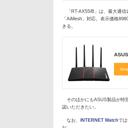
「RT-AX55/B」は、最大通信速度
「AiMesh」対応。表示価格89
きる。
ASUS
そのほかにもASUS製品が特
認いただきたい。
なお、
INTERNET Watch
では
だ。