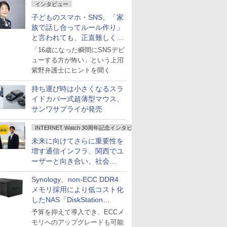
インタビュー
子どものスマホ・SNS、「家
族で話し合ってルール作り」
と言われても、正直難しくな
いですか？
「16歳になった瞬間にSNSデビ
ューする方が怖い」という上沼
紫野弁護士にヒントを聞く
持ち運び時は小さくなるスラ
イドカバー式超薄型マウス、
サンワサプライが発売
INTERNET Watch 30周年記念インタビュー
未来に向けてさらに重要性を
増す通信インフラ、関西でユ
ーザーと向き合い、社会
の“あたらしい”を起動し続け
Synology、non-ECC DDR4
る～オプテージ
メモリ採用により低コスト化
したNAS「DiskStation
neo+」シリーズ
予算を抑えて導入でき、ECCメ
モリへのアップグレードも可能