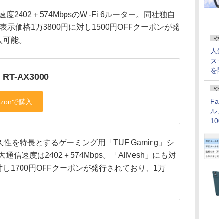
度2402＋574MbpsのWi-Fi 6ルーター。同社独自
表示価格1万3800円に対し1500円OFFクーポンが発
や
入可能。
人
ス
を
 RT-AX3000
や
F
ル
1
価
久性を特長とするゲーミング用「TUF Gaming」シ
大通信速度は2402＋574Mbps。「AiMesh」にも対
対し1700円OFFクーポンが発行されており、1万