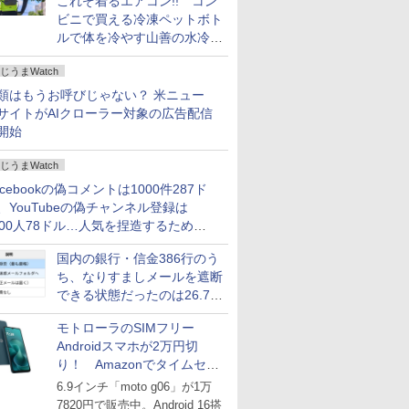
これぞ着るエアコン!! コン
ビニで買える冷凍ペットボト
ルで体を冷やす山善の水冷ベ
ストがロードバイクにちょう
じうまWatch
どいい【ぼっち・ざ・ろー
ど！その14】
類はもうお呼びじゃない？ 米ニュー
サイトがAIクローラー対象の広告配信
開始
じうまWatch
acebookの偽コメントは1000件287ド
、YouTubeの偽チャンネル登録は
000人78ドル…人気を捏造するための
格リストが公開中
国内の銀行・信金386行のう
ち、なりすましメールを遮断
できる状態だったのは26.7％
にとどまる～GMOブランド
モトローラのSIMフリー
セキュリティ調査
Androidスマホが2万円切
り！ Amazonでタイムセー
ル
6.9インチ「moto g06」が1万
7820円で販売中。Android 16搭