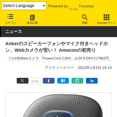
Powered by
Translate
INTERNET Watch
セール情報
Amazon
カテゴリ
過去記事
検索
Impressサイト
ニュース
Ankerのスピーカーフォンやマイク付きヘッドホ
ン、Webカメラが安い！ Amazonの初売り
フルHDWebカメラ「PowerConf C300」が20％OFFの7992円
アイティースリー
2022年1月5日 18:19
リスト