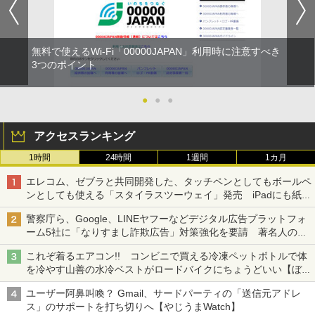
無料で使えるWi-Fi「00000JAPAN」利用時に注意すべき
3つのポイント
●
●
●
アクセスランキング
1時間
24時間
1週間
1カ月
エレコム、ゼブラと共同開発した、タッチペンとしてもボールペ
ンとしても使える「スタイラスツーウェイ」発売 iPadにも紙に
も、持ち替えずに書き込める
警察庁ら、Google、LINEヤフーなどデジタル広告プラットフォ
ーム5社に「なりすまし詐欺広告」対策強化を要請 著名人の写
真や映像を使った投資詐欺などへの対策として
これぞ着るエアコン!! コンビニで買える冷凍ペットボトルで体
を冷やす山善の水冷ベストがロードバイクにちょうどいい【ぼっ
ち・ざ・ろーど！その14】【空いた時間でなにしてる？】
ユーザー阿鼻叫喚？ Gmail、サードパーティの「送信元アドレ
ス」のサポートを打ち切りへ【やじうまWatch】