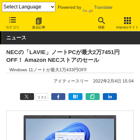
Powered by
Translate
INTERNET Watch
セール情報
Amazon
カテゴリ
過去記事
検索
Impressサイト
ニュース
NECの「LAVIE」ノートPCが最大2万7451円
OFF！ Amazon NECストアのセール
Windows 11ノートが最大1万433円OFF
アイティースリー
2022年2月4日 15:04
リスト