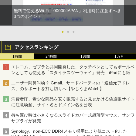
無料で使えるWi-Fi「00000JAPAN」利用時に注意すべき
3つのポイント
●
●
●
アクセスランキング
1時間
24時間
1週間
1カ月
エレコム、ゼブラと共同開発した、タッチペンとしてもボールペ
ンとしても使える「スタイラスツーウェイ」発売 iPadにも紙に
も、持ち替えずに書き込める
ユーザー阿鼻叫喚？ Gmail、サードパーティの「送信元アドレ
ス」のサポートを打ち切りへ【やじうまWatch】
消費者庁、希少な商品を安く販売すると見せかける偽通販サイト
に注意喚起、サイト名とドメイン名を公表
持ち運び時は小さくなるスライドカバー式超薄型マウス、サンワ
サプライが発売
Synology、non-ECC DDR4メモリ採用により低コスト化した