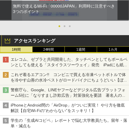
無料で使えるWi-Fi「00000JAPAN」利用時に注意すべき
3つのポイント
●
●
●
アクセスランキング
1時間
24時間
1週間
1カ月
エレコム、ゼブラと共同開発した、タッチペンとしてもボールペ
ンとしても使える「スタイラスツーウェイ」発売 iPadにも紙に
も、持ち替えずに書き込める
これぞ着るエアコン!! コンビニで買える冷凍ペットボトルで体
を冷やす山善の水冷ベストがロードバイクにちょうどいい【ぼっ
ち・ざ・ろーど！その14】【空いた時間でなにしてる？】
警察庁ら、Google、LINEヤフーなどデジタル広告プラットフォ
ーム5社に「なりすまし詐欺広告」対策強化を要請 著名人の写
真や映像を使った投資詐欺などへの対策として
iPhoneとAndroid間の「AirDrop」がついに実現！ やり方を徹底
解説【自宅Wi-Fiの“わからない”をスッキリ！】
学生の「生成AIコピペ」レポートで悩む大学教員たち。留年・落
単・減点も