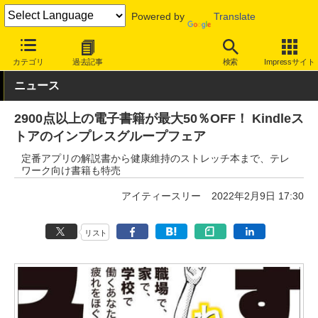
Powered by
Translate
INTERNET Watch
セール情報
Amazon
カテゴリ
過去記事
検索
Impressサイト
ニュース
2900点以上の電子書籍が最大50％OFF！ Kindleス
トアのインプレスグループフェア
定番アプリの解説書から健康維持のストレッチ本まで、テレ
ワーク向け書籍も特売
アイティースリー
2022年2月9日 17:30
リスト