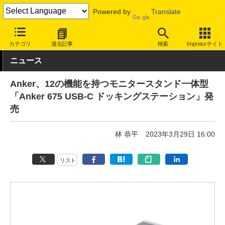
Powered by
Translate
INTERNET Watch
ハードウェア
LAN機器
その他
カテゴリ
過去記事
検索
Impressサイト
ニュース
Anker、12の機能を持つモニタースタンド一体型
「Anker 675 USB-C ドッキングステーション」発
売
林 恭平
2023年3月29日 16:00
リスト