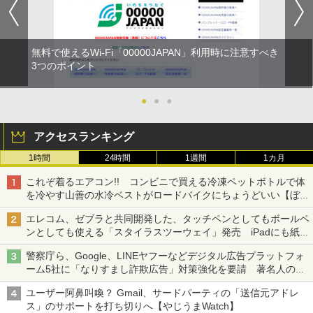
無料で使えるWi-Fi「00000JAPAN」利用時に注意すべき
3つのポイント
●
●
●
アクセスランキング
1時間
24時間
1週間
1カ月
これぞ着るエアコン!! コンビニで買える冷凍ペットボトルで体
を冷やす山善の水冷ベストがロードバイクにちょうどいい【ぼっ
ち・ざ・ろーど！その14】【空いた時間でなにしてる？】
エレコム、ゼブラと共同開発した、タッチペンとしてもボールペ
ンとしても使える「スタイラスツーウェイ」発売 iPadにも紙に
も、持ち替えずに書き込める
警察庁ら、Google、LINEヤフーなどデジタル広告プラットフォ
ーム5社に「なりすまし詐欺広告」対策強化を要請 著名人の写
真や映像を使った投資詐欺などへの対策として
ユーザー阿鼻叫喚？ Gmail、サードパーティの「送信元アドレ
ス」のサポートを打ち切りへ【やじうまWatch】