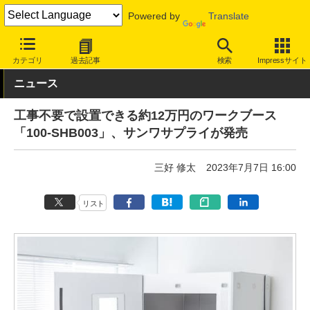
Powered by
Translate
INTERNET Watch
トピック
仕事/働き方
ワークスペース
カテゴリ
過去記事
検索
Impressサイト
ニュース
工事不要で設置できる約12万円のワークブース
「100-SHB003」、サンワサプライが発売
三好 修太
2023年7月7日 16:00
リスト