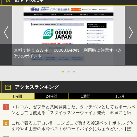
無料で使えるWi-Fi「00000JAPAN」利用時に注意すべき
3つのポイント
●
●
●
アクセスランキング
1時間
24時間
1週間
1カ月
エレコム、ゼブラと共同開発した、タッチペンとしてもボールペ
ンとしても使える「スタイラスツーウェイ」発売 iPadにも紙に
も、持ち替えずに書き込める
これぞ着るエアコン!! コンビニで買える冷凍ペットボトルで体
を冷やす山善の水冷ベストがロードバイクにちょうどいい【ぼっ
ち・ざ・ろーど！その14】【空いた時間でなにしてる？】