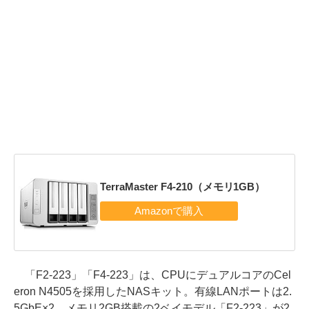
TerraMaster F4-210（メモリ1GB）
「F2-223」「F4-223」は、CPUにデュアルコアのCel
eron N4505を採用したNASキット。有線LANポートは2.
5GbE×2。メモリ2GB搭載の2ベイモデル「F2-223」が2