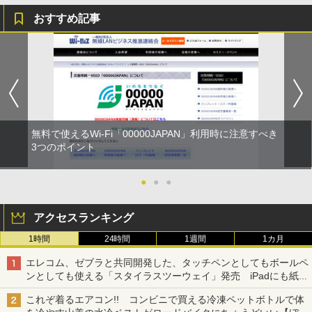
おすすめ記事
無料で使えるWi-Fi「00000JAPAN」利用時に注意すべき
3つのポイント
●
●
●
アクセスランキング
1時間
24時間
1週間
1カ月
エレコム、ゼブラと共同開発した、タッチペンとしてもボールペ
ンとしても使える「スタイラスツーウェイ」発売 iPadにも紙に
も、持ち替えずに書き込める
これぞ着るエアコン!! コンビニで買える冷凍ペットボトルで体