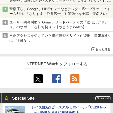
を冷やす山善の水冷ベストがロードバイクにちょうどいい【ぼっ
ち・ざ・ろーど！その14】【空いた時間でなにしてる？】
警察庁ら、Google、LINEヤフーなどデジタル広告プラットフォ
ーム5社に「なりすまし詐欺広告」対策強化を要請 著名人の写
真や映像を使った投資詐欺などへの対策として
ユーザー阿鼻叫喚？ Gmail、サードパーティの「送信元アドレ
ス」のサポートを打ち切りへ【やじうまWatch】
不正アクセスを受けていた将棋連盟のサイトが復旧、情報漏えい
は「痕跡なし」
もっと見る
INTERNET Watch をフォローする
Special Site
レイズ鍛造1ピースアルミホイール「CE28 N-p
lus」軽量なままに剛性を向上