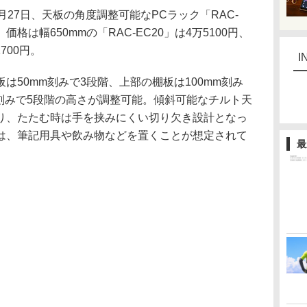
27日、天板の角度調整可能なPCラック「RAC-
格は幅650mmの「RAC-EC20」は4万5100円、
1700円。
I
50mm刻みで3段階、上部の棚板は100mm刻み
m刻みで5段階の高さが調整可能。傾斜可能なチルト天
り、たたむ時は手を挟みにくい切り欠き設計となっ
は、筆記用具や飲み物などを置くことが想定されて
最