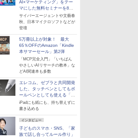
AI×マーケティング」をテー
マにした無料セミナーを8月
27日にオンライン開催
サイバーエージェントや文藝春
秋、日本マイクロソフトなどが
登壇
5万冊以上が対象！ 最大
65％OFFのAmazon「Kindle
本サマーセール」第2弾
「MCP完全入門」「いちばん
やさしいAIリサーチの教本」な
どAI関連本も多数
エレコム、ゼブラと共同開発
した、タッチペンとしてもボ
ールペンとしても使える「ス
タイラスツーウェイ」発売
iPadにも紙にも、持ち替えずに
書き込める
インタビュー
子どものスマホ・SNS、「家
族で話し合ってルール作り」