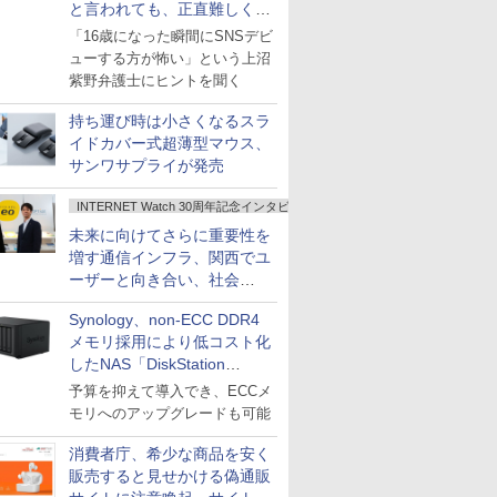
と言われても、正直難しくな
いですか？
「16歳になった瞬間にSNSデビ
ューする方が怖い」という上沼
紫野弁護士にヒントを聞く
持ち運び時は小さくなるスラ
イドカバー式超薄型マウス、
サンワサプライが発売
INTERNET Watch 30周年記念インタビュー
未来に向けてさらに重要性を
増す通信インフラ、関西でユ
ーザーと向き合い、社会
の“あたらしい”を起動し続け
Synology、non-ECC DDR4
る～オプテージ
メモリ採用により低コスト化
したNAS「DiskStation
neo+」シリーズ
予算を抑えて導入でき、ECCメ
モリへのアップグレードも可能
消費者庁、希少な商品を安く
販売すると見せかける偽通販