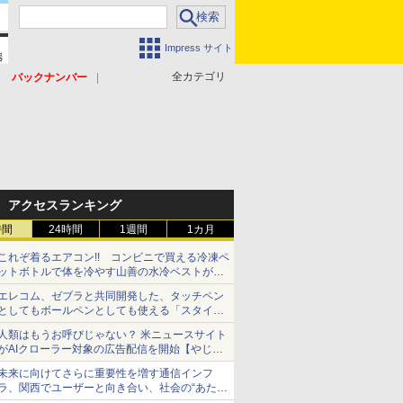
Impress サイト
全カテゴリ
バックナンバー
アクセスランキング
時間
24時間
1週間
1カ月
これぞ着るエアコン!! コンビニで買える冷凍ペ
ットボトルで体を冷やす山善の水冷ベストがロ
ードバイクにちょうどいい【ぼっち・ざ・ろー
エレコム、ゼブラと共同開発した、タッチペン
ど！その14】【空いた時間でなにしてる？】
としてもボールペンとしても使える「スタイラ
スツーウェイ」発売 iPadにも紙にも、持ち替
人類はもうお呼びじゃない？ 米ニュースサイト
えずに書き込める
がAIクローラー対象の広告配信を開始【やじう
まWatch】
未来に向けてさらに重要性を増す通信インフ
ラ、関西でユーザーと向き合い、社会の“あたら
しい”を起動し続ける～オプテージ