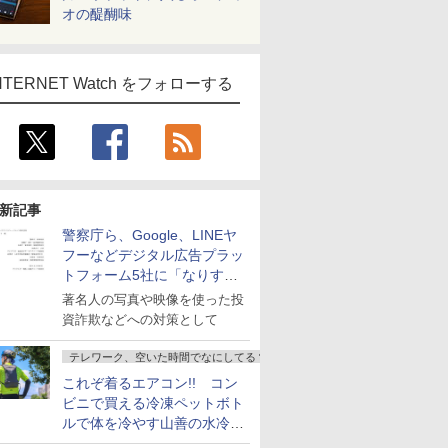
オの醍醐味
NTERNET Watch をフォローする
新記事
警察庁ら、Google、LINEヤ
フーなどデジタル広告プラッ
トフォーム5社に「なりすま
し詐欺広告」対策強化を要請
著名人の写真や映像を使った投
資詐欺などへの対策として
テレワーク、空いた時間でなにしてる？
これぞ着るエアコン!! コン
ビニで買える冷凍ペットボト
ルで体を冷やす山善の水冷ベ
ストがロードバイクにちょう