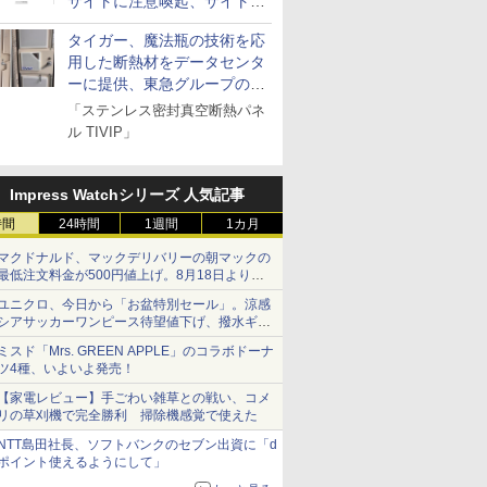
サイトに注意喚起、サイト名
とドメイン名を公表
タイガー、魔法瓶の技術を応
用した断熱材をデータセンタ
ーに提供、東急グループの実
証実験で
「ステンレス密封真空断熱パネ
ル TIVIP」
Impress Watchシリーズ 人気記事
時間
24時間
1週間
1カ月
マクドナルド、マックデリバリーの朝マックの
最低注文料金が500円値上げ。8月18日より
1,500円から受付
ユニクロ、今日から「お盆特別セール」。涼感
シアサッカーワンピース待望値下げ、撥水ギア
ショーツは1990円に
ミスド「Mrs. GREEN APPLE」のコラボドーナ
ツ4種、いよいよ発売！
【家電レビュー】手ごわい雑草との戦い、コメ
リの草刈機で完全勝利 掃除機感覚で使えた
NTT島田社長、ソフトバンクのセブン出資に「d
ポイント使えるようにして」