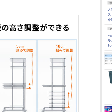
や
人
ス
を
や
F
ル
1
価