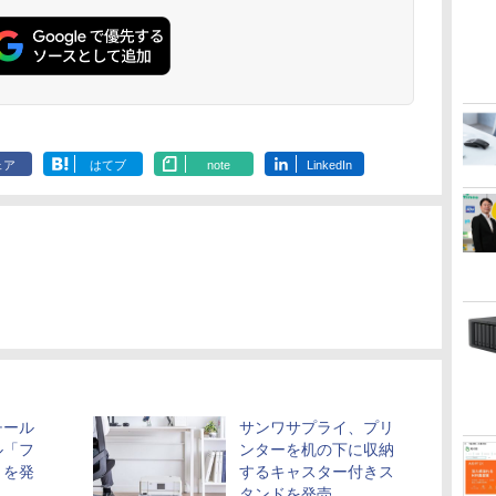
ェア
はてブ
note
LinkedIn
チール
サンワサプライ、プリ
ル「フ
ンターを机の下に収納
」を発
するキャスター付きス
タンドを発売