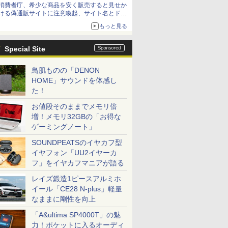
消費者庁、希少な商品を安く販売すると見せか
ける偽通販サイトに注意喚起、サイト名とドメ
イン名を公表
もっと見る
Special Site
鳥肌ものの「DENON
HOME」サウンドを体感し
た！
お値段そのままでメモリ倍
増！メモリ32GBの「お得な
ゲーミングノート」
SOUNDPEATSのイヤカフ型
イヤフォン「UU2イヤーカ
フ」をイヤカフマニアが語る
レイズ鍛造1ピースアルミホ
イール「CE28 N-plus」軽量
なままに剛性を向上
「A&ultima SP4000T」の魅
力！ポケットに入るオーディ