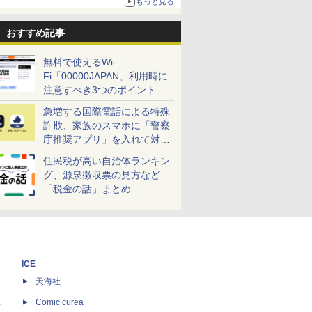
もっと見る
おすすめ記事
無料で使えるWi-
Fi「00000JAPAN」利用時に
注意すべき3つのポイント
急増する国際電話による特殊
詐欺、家族のスマホに「警察
庁推奨アプリ」を入れて対策
しよう！
住民税が高い自治体ランキン
グ、源泉徴収票の見方など
「税金の話」まとめ
ICE
天海社
ス
Comic curea