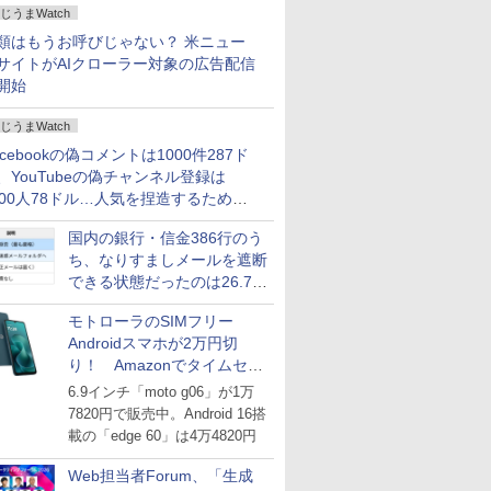
じうまWatch
どいい【ぼっち・ざ・ろー
ど！その14】
類はもうお呼びじゃない？ 米ニュー
サイトがAIクローラー対象の広告配信
開始
じうまWatch
acebookの偽コメントは1000件287ド
、YouTubeの偽チャンネル登録は
000人78ドル…人気を捏造するための
格リストが公開中
国内の銀行・信金386行のう
ち、なりすましメールを遮断
できる状態だったのは26.7％
にとどまる～GMOブランド
モトローラのSIMフリー
セキュリティ調査
Androidスマホが2万円切
り！ Amazonでタイムセー
ル
6.9インチ「moto g06」が1万
7820円で販売中。Android 16搭
載の「edge 60」は4万4820円
Web担当者Forum、「生成