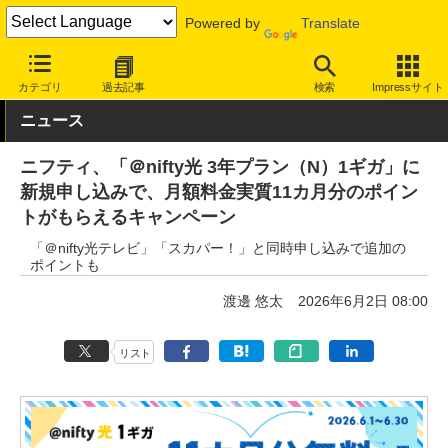
Powered by
Translate
INTERNET Watch
サービス/ソフト
通信
固定回線
カテゴリ
過去記事
検索
Impressサイト
ニュース
ニフティ、「＠nifty光 3年プラン（N）1ギガ」に
新規申し込みで、月額料金実質11カ月分のポイン
トがもらえるキャンペーン
「＠nifty光テレビ」「スカパー！」と同時申し込みで追加の
ポイントも
渡邊 悠太
2026年6月2日 08:00
リスト