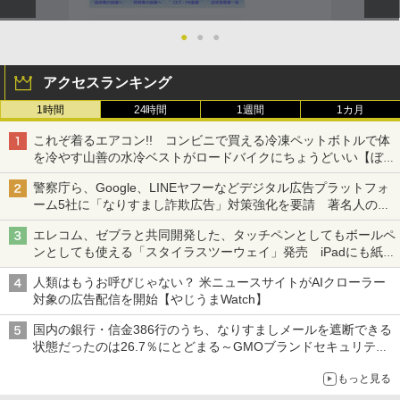
●
●
●
アクセスランキング
1時間
24時間
1週間
1カ月
これぞ着るエアコン!! コンビニで買える冷凍ペットボトルで体
を冷やす山善の水冷ベストがロードバイクにちょうどいい【ぼっ
ち・ざ・ろーど！その14】【空いた時間でなにしてる？】
警察庁ら、Google、LINEヤフーなどデジタル広告プラットフォ
ーム5社に「なりすまし詐欺広告」対策強化を要請 著名人の写
真や映像を使った投資詐欺などへの対策として
エレコム、ゼブラと共同開発した、タッチペンとしてもボールペ
ンとしても使える「スタイラスツーウェイ」発売 iPadにも紙に
も、持ち替えずに書き込める
人類はもうお呼びじゃない？ 米ニュースサイトがAIクローラー
対象の広告配信を開始【やじうまWatch】
国内の銀行・信金386行のうち、なりすましメールを遮断できる
状態だったのは26.7％にとどまる～GMOブランドセキュリティ
調査
もっと見る