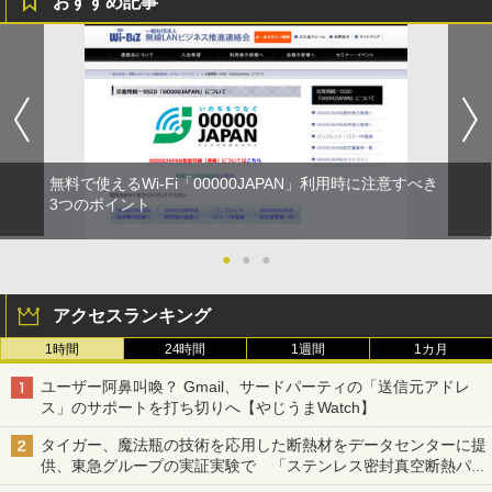
おすすめ記事
無料で使えるWi-Fi「00000JAPAN」利用時に注意すべき
3つのポイント
●
●
●
アクセスランキング
1時間
24時間
1週間
1カ月
ユーザー阿鼻叫喚？ Gmail、サードパーティの「送信元アドレ
ス」のサポートを打ち切りへ【やじうまWatch】
タイガー、魔法瓶の技術を応用した断熱材をデータセンターに提
供、東急グループの実証実験で 「ステンレス密封真空断熱パネ
ル TIVIP」