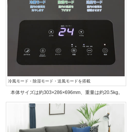
冷風モード・除湿モード・送風モードを搭載
本体サイズは約303×286×696mm、重量は約20.5kg。