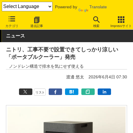
Powered by
Translate
INTERNET Watch
トピック
仕事/働き方
ワークスペース
カテゴリ
過去記事
検索
Impressサイト
ニュース
ニトリ、工事不要で設置できてしっかり涼しい
「ポータブルクーラー」発売
ノンドレン構造で排水を気にせず使える
渡邊 悠太
2026年6月4日 07:30
リスト