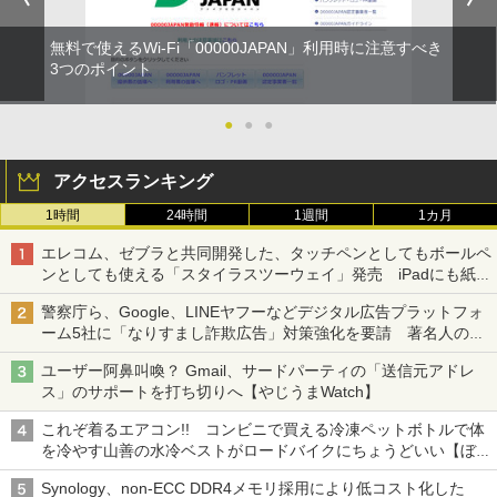
無料で使えるWi-Fi「00000JAPAN」利用時に注意すべき
3つのポイント
●
●
●
アクセスランキング
1時間
24時間
1週間
1カ月
エレコム、ゼブラと共同開発した、タッチペンとしてもボールペ
ンとしても使える「スタイラスツーウェイ」発売 iPadにも紙に
も、持ち替えずに書き込める
警察庁ら、Google、LINEヤフーなどデジタル広告プラットフォ
ーム5社に「なりすまし詐欺広告」対策強化を要請 著名人の写
真や映像を使った投資詐欺などへの対策として
ユーザー阿鼻叫喚？ Gmail、サードパーティの「送信元アドレ
ス」のサポートを打ち切りへ【やじうまWatch】
これぞ着るエアコン!! コンビニで買える冷凍ペットボトルで体
を冷やす山善の水冷ベストがロードバイクにちょうどいい【ぼっ
ち・ざ・ろーど！その14】【空いた時間でなにしてる？】
Synology、non-ECC DDR4メモリ採用により低コスト化した