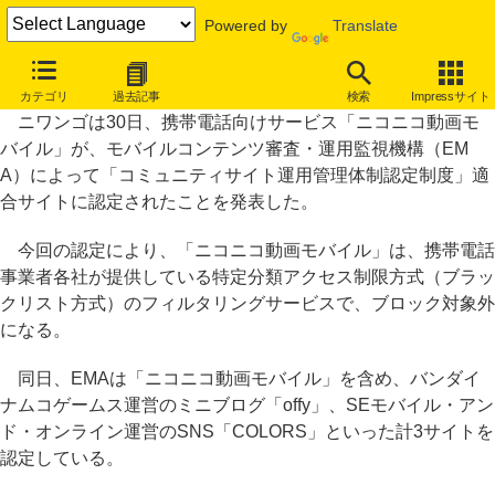
Powered by
Translate
「ニコニコ動画モバイル」がEMAにより“健全サイト”認定
カテゴリ
過去記事
検索
Impressサイト
ニワンゴは30日、携帯電話向けサービス「ニコニコ動画モ
バイル」が、モバイルコンテンツ審査・運用監視機構（EM
A）によって「コミュニティサイト運用管理体制認定制度」適
合サイトに認定されたことを発表した。
今回の認定により、「ニコニコ動画モバイル」は、携帯電話
事業者各社が提供している特定分類アクセス制限方式（ブラッ
クリスト方式）のフィルタリングサービスで、ブロック対象外
になる。
同日、EMAは「ニコニコ動画モバイル」を含め、バンダイ
ナムコゲームス運営のミニブログ「offy」、SEモバイル・アン
ド・オンライン運営のSNS「COLORS」といった計3サイトを
認定している。