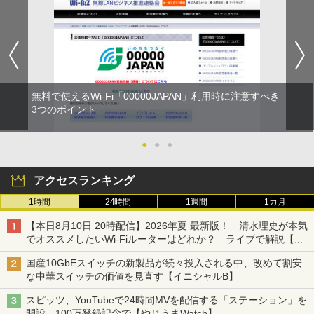
無料で使えるWi-Fi「00000JAPAN」利用時に注意すべき
3つのポイント
●
●
●
アクセスランキング
1時間
24時間
1週間
1カ月
【本日8月10日 20時配信】2026年夏 最新版！ 清水理史が本気
でオススメしたいWi-Fiルーターはどれか？ ライブで解説【清
水理史の「イニシャルB」チャンネル】
国産10GbEスイッチの新製品が続々投入される中、改めて割安
な中華スイッチの価値を見直す【イニシャルB】
スピッツ、YouTubeで24時間MVを配信する「ステーション」を
開設―100万登録記念で【やじうまWatch】