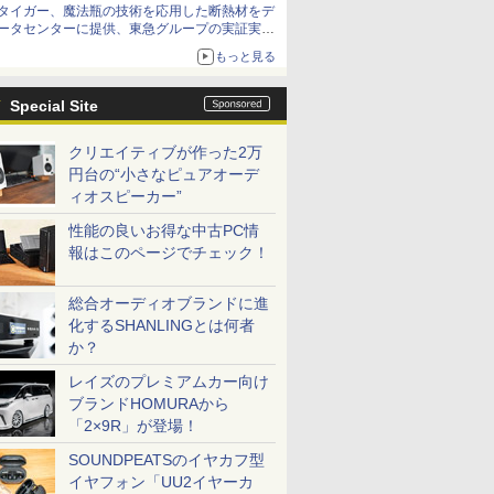
タイガー、魔法瓶の技術を応用した断熱材をデ
ータセンターに提供、東急グループの実証実験
で 「ステンレス密封真空断熱パネル TIVIP」
もっと見る
Special Site
クリエイティブが作った2万
円台の“小さなピュアオーデ
ィオスピーカー”
性能の良いお得な中古PC情
報はこのページでチェック！
総合オーディオブランドに進
化するSHANLINGとは何者
か？
レイズのプレミアムカー向け
ブランドHOMURAから
「2×9R」が登場！
SOUNDPEATSのイヤカフ型
イヤフォン「UU2イヤーカ