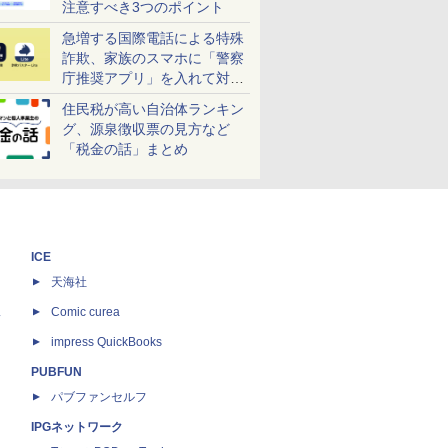
注意すべき3つのポイント
急増する国際電話による特殊
詐欺、家族のスマホに「警察
庁推奨アプリ」を入れて対策
しよう！
住民税が高い自治体ランキン
グ、源泉徴収票の見方など
「税金の話」まとめ
ICE
天海社
ス
Comic curea
impress QuickBooks
PUBFUN
パブファンセルフ
IPGネットワーク