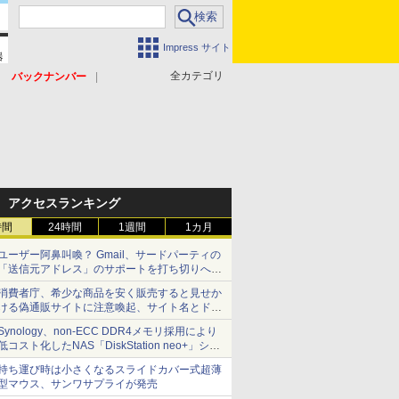
Impress サイト
全カテゴリ
バックナンバー
アクセスランキング
時間
24時間
1週間
1カ月
ユーザー阿鼻叫喚？ Gmail、サードパーティの
「送信元アドレス」のサポートを打ち切りへ
【やじうまWatch】
消費者庁、希少な商品を安く販売すると見せか
ける偽通販サイトに注意喚起、サイト名とドメ
イン名を公表
Synology、non-ECC DDR4メモリ採用により
低コスト化したNAS「DiskStation neo+」シリ
ーズ 予算を抑えて導入でき、ECCメモリへの
持ち運び時は小さくなるスライドカバー式超薄
アップグレードも可能
型マウス、サンワサプライが発売