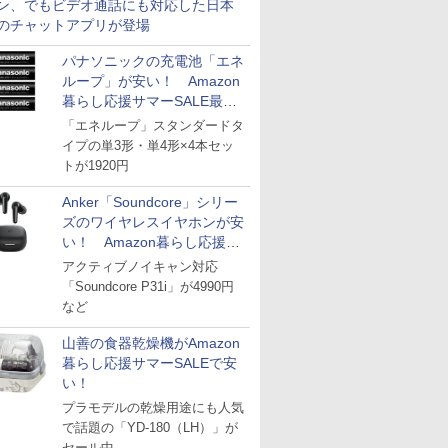
ン、でもビデオ通話にも対応した日本
のチャットアプリが登場
パナソニックの充電池「エネ
ループ」が安い！ Amazon
暮らし応援サマーSALE最終
日
「エネループ」スタンダードタ
イプの単3形・単4形×4本セッ
トが1920円
Anker「Soundcore」シリー
ズのワイヤレスイヤホンが安
い！ Amazon暮らし応援サ
マーSALE
アクティブノイキャン対応
「Soundcore P31i」が4990円
など
山善の食器乾燥機がAmazon
暮らし応援サマーSALEで安
い！
プラモデルの乾燥用途にも人気
で話題の「YD-180（LH）」が
セール中