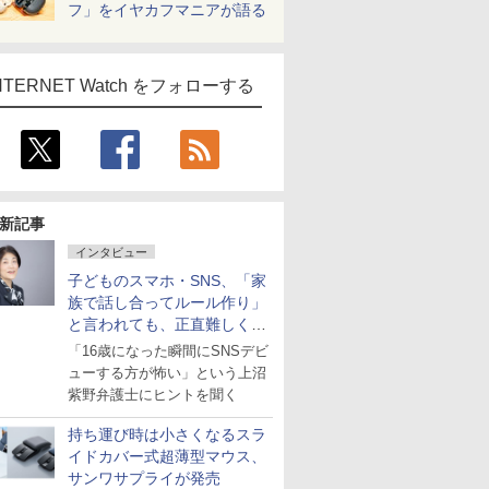
フ」をイヤカフマニアが語る
NTERNET Watch をフォローする
新記事
インタビュー
子どものスマホ・SNS、「家
族で話し合ってルール作り」
と言われても、正直難しくな
いですか？
「16歳になった瞬間にSNSデビ
ューする方が怖い」という上沼
紫野弁護士にヒントを聞く
持ち運び時は小さくなるスラ
イドカバー式超薄型マウス、
サンワサプライが発売