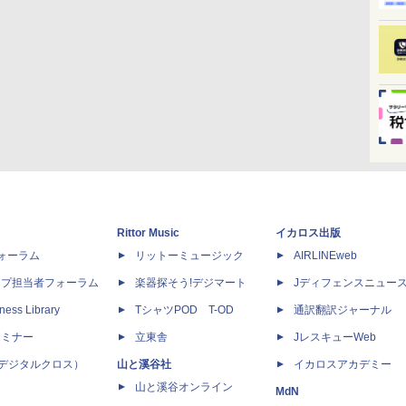
Rittor Music
イカロス出版
dフォーラム
リットーミュージック
AIRLINEweb
ップ担当者フォーラム
楽器探そう!デジマート
Jディフェンスニュー
ness Library
TシャツPOD T-OD
通訳翻訳ジャーナル
セミナー
立東舎
JレスキューWeb
 X（デジタルクロス）
山と溪谷社
イカロスアカデミー
山と溪谷オンライン
MdN