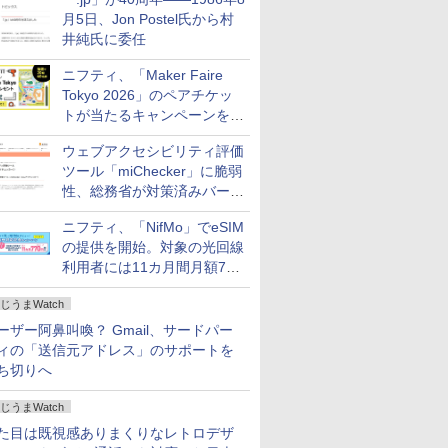
月5日、Jon Postel氏から村
井純氏に委任
ニフティ、「Maker Faire
Tokyo 2026」のペアチケッ
トが当たるキャンペーンをX
で実施。8月16日まで
ウェブアクセシビリティ評価
ツール「miChecker」に脆弱
性、総務省が対策済みバージ
ョンへの更新を呼び掛け
ニフティ、「NifMo」でeSIM
の提供を開始。対象の光回線
利用者には11カ月間月額770
円割引のキャンペーン
じうまWatch
ーザー阿鼻叫喚？ Gmail、サードパー
ィの「送信元アドレス」のサポートを
ち切りへ
じうまWatch
た目は既視感ありまくりなレトロデザ