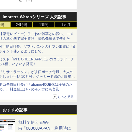
Impress Watchシリーズ 人気記事
時間
24時間
1週間
1カ月
【家電レビュー】手ごわい雑草との戦い、コメ
リの草刈機で完全勝利 掃除機感覚で使えた
NTT島田社長、ソフトバンクのセブン出資に「d
ポイント使えるようにして」
ミスド「Mrs. GREEN APPLE」のコラボドーナ
ツ4種、いよいよ発売！
「リサ・ラーソン」がま口ポーチ付録、大人の
おしゃれ手帖 10月号。ジャカード織の北欧猫デ
ザイン
ドコモ前田社長が「ahamo40GB化は検証のた
め」、料金値上げへの考え方にも言及
もっと見る
おすすめ記事
無料で使えるWi-
Fi「00000JAPAN」利用時に