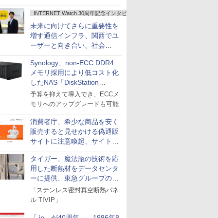
INTERNET Watch 30周年記念インタビュー
未来に向けてさらに重要性を
増す通信インフラ、関西でユ
ーザーと向き合い、社会
の“あたらしい”を起動し続け
Synology、non-ECC DDR4
る～オプテージ
メモリ採用により低コスト化
したNAS「DiskStation
neo+」シリーズ
予算を抑えて導入でき、ECCメ
モリへのアップグレードも可能
消費者庁、希少な商品を安く
販売すると見せかける偽通販
サイトに注意喚起、サイト名
とドメイン名を公表
タイガー、魔法瓶の技術を応
用した断熱材をデータセンタ
ーに提供、東急グループの実
証実験で
「ステンレス密封真空断熱パネ
ル TIVIP」
「.jp」が40周年――1986年8