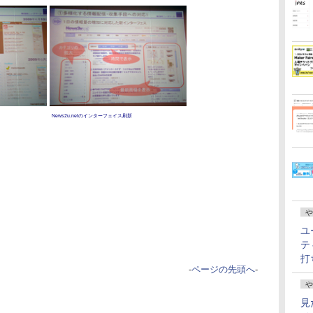
News2u.netのインターフェイス刷新
や
ユ
テ
打
-
ページの先頭へ
-
や
見