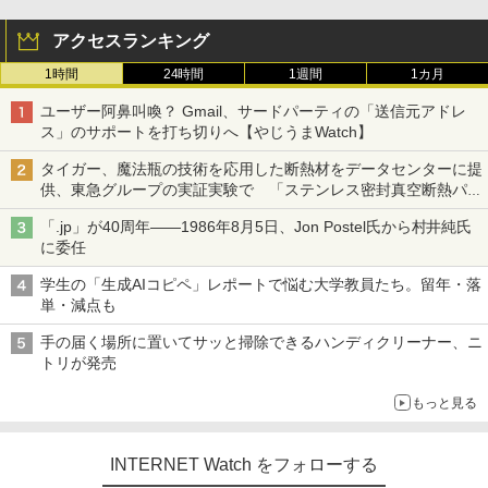
アクセスランキング
1時間
24時間
1週間
1カ月
ユーザー阿鼻叫喚？ Gmail、サードパーティの「送信元アドレ
ス」のサポートを打ち切りへ【やじうまWatch】
タイガー、魔法瓶の技術を応用した断熱材をデータセンターに提
供、東急グループの実証実験で 「ステンレス密封真空断熱パネ
ル TIVIP」
「.jp」が40周年――1986年8月5日、Jon Postel氏から村井純氏
に委任
学生の「生成AIコピペ」レポートで悩む大学教員たち。留年・落
単・減点も
手の届く場所に置いてサッと掃除できるハンディクリーナー、ニ
トリが発売
もっと見る
INTERNET Watch をフォローする