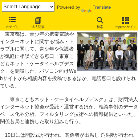
Powered by
Translate
東京都、携帯などの悩み・トラブルの相談窓口を開設
カテゴリ
過去記事
検索
Impressサイト
東京都は、青少年の携帯電話や
インターネットに関する悩み・ト
ラブルに関して、青少年や保護者
が気軽に相談できる窓口「東京こ
どもネット・ケータイヘルプデス
ク」を開設した。パソコン向けWe
bサイトから相談内容を投稿できるほか、電話窓口も設けられ
ている。
「東京こどもネット・ケータイヘルプデスク」は、財団法人
インターネット協会が受託・運営するほか、相談事例のデータ
ベース化や分析、フィルタリング技術への情報提供といった、
関係各局と連携した取り組みも行う。
10日には開設式が行われ、関係者が出席して挨拶が行われ