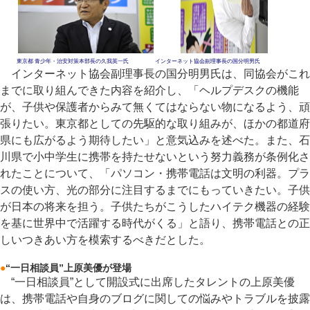
東京都 青少年・治安対策本部長の久我英一氏
インターネット協会副理事長の国分明男氏
インターネット協会副理事長の国分明男氏は、同協会がこれ
までに取り組んできた内容を紹介し、「ヘルプデスクの機能
が、子供や保護者からみて無くてはならない物になるよう、頑
張りたい。東京都としての先駆的な取り組みが、ほかの都道府
県にも広がるよう期待したい」と意気込みを述べた。また、石
川県で小中学生に携帯を持たせないという努力義務が条例化さ
れたことについて、「パソコン・携帯電話は文明の利器。プラ
スの使い方、光の部分に注目するまでにもっていきたい。子供
が日本の将来を担う。子供たちがこうしたハイテク機器の経験
を基に世界中で活躍する時代がくる」と語り、携帯電話との正
しいつきあい方を模索するべきだとした。
●
“一日相談員”上原美優が登場
“一日相談員”として開設式に出席したタレントの上原美優
は、携帯電話や自身のブログに関しての悩みやトラブルを披露