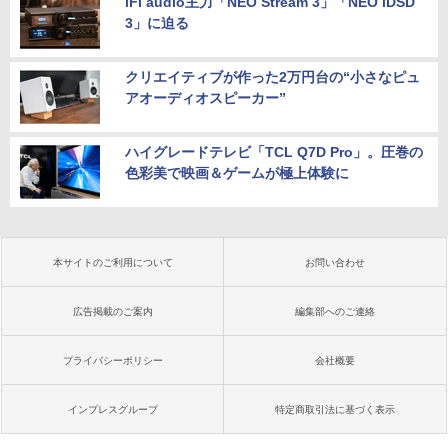
iFi audio主力「NEO Stream 3」「NEO iDSD
3」に迫る
クリエイティブが作った2万円台の“小さなピュ
アオーディオスピーカー”
ハイグレードテレビ「TCL Q7D Pro」。圧巻の
色彩美で映画＆ゲームが極上体験に
本サイトのご利用について
お問い合わせ
広告掲載のご案内
編集部へのご連絡
プライバシーポリシー
会社概要
インプレスグループ
特定商取引法に基づく表示