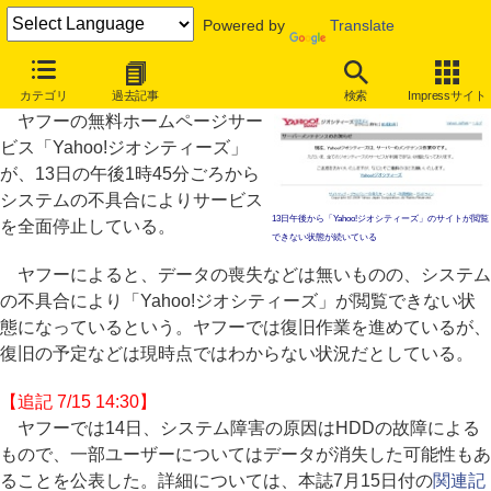
Powered by
Translate
「Yahoo!ジオシティーズ」が不具合でサービス一時停止
カテゴリ
過去記事
検索
Impressサイト
ヤフーの無料ホームページサー
ビス「Yahoo!ジオシティーズ」
が、13日の午後1時45分ごろから
システムの不具合によりサービス
13日午後から「Yahoo!ジオシティーズ」のサイトが閲覧
を全面停止している。
できない状態が続いている
ヤフーによると、データの喪失などは無いものの、システム
の不具合により「Yahoo!ジオシティーズ」が閲覧できない状
態になっているという。ヤフーでは復旧作業を進めているが、
復旧の予定などは現時点ではわからない状況だとしている。
【追記 7/15 14:30】
ヤフーでは14日、システム障害の原因はHDDの故障による
もので、一部ユーザーについてはデータが消失した可能性もあ
ることを公表した。詳細については、本誌7月15日付の
関連記