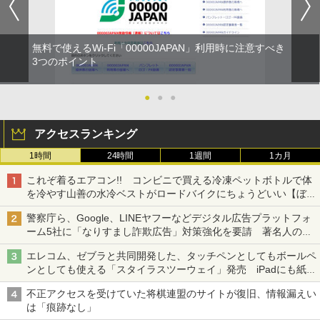
無料で使えるWi-Fi「00000JAPAN」利用時に注意すべき
3つのポイント
●
●
●
アクセスランキング
1時間
24時間
1週間
1カ月
これぞ着るエアコン!! コンビニで買える冷凍ペットボトルで体
を冷やす山善の水冷ベストがロードバイクにちょうどいい【ぼっ
ち・ざ・ろーど！その14】【空いた時間でなにしてる？】
警察庁ら、Google、LINEヤフーなどデジタル広告プラットフォ
ーム5社に「なりすまし詐欺広告」対策強化を要請 著名人の写
真や映像を使った投資詐欺などへの対策として
エレコム、ゼブラと共同開発した、タッチペンとしてもボールペ
ンとしても使える「スタイラスツーウェイ」発売 iPadにも紙に
も、持ち替えずに書き込める
不正アクセスを受けていた将棋連盟のサイトが復旧、情報漏えい
は「痕跡なし」