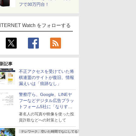
フで30万円台！
NTERNET Watch をフォローする
新記事
不正アクセスを受けていた将
棋連盟のサイトが復旧、情報
漏えいは「痕跡なし」
警察庁ら、Google、LINEヤ
フーなどデジタル広告プラッ
トフォーム5社に「なりすま
し詐欺広告」対策強化を要請
著名人の写真や映像を使った投
資詐欺などへの対策として
テレワーク、空いた時間でなにしてる？