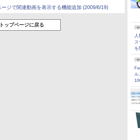
ページで関連動画を表示する機能追加 (2009/6/19)
トップページに戻る
や
人
ス
を
や
F
ル
1
価