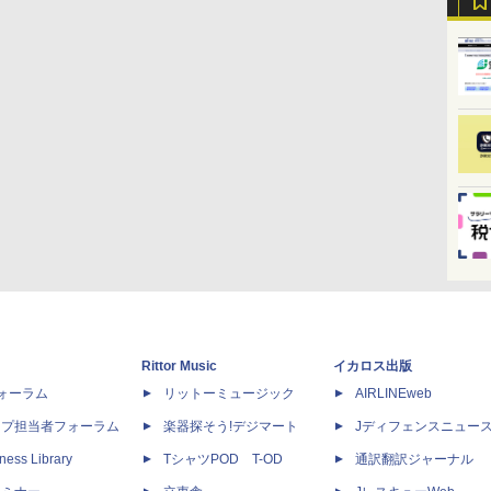
Rittor Music
イカロス出版
dフォーラム
リットーミュージック
AIRLINEweb
ップ担当者フォーラム
楽器探そう!デジマート
Jディフェンスニュー
ness Library
TシャツPOD T-OD
通訳翻訳ジャーナル