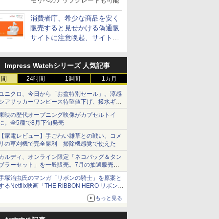
モリへのアップグレードも可能
消費者庁、希少な商品を安く
販売すると見せかける偽通販
サイトに注意喚起、サイト名
とドメイン名を公表
Impress Watchシリーズ 人気記事
時間
24時間
1週間
1カ月
ユニクロ、今日から「お盆特別セール」。涼感
シアサッカーワンピース待望値下げ、撥水ギア
ショーツは1990円に
東映の歴代オープニング映像がカプセルトイ
に。全5種で8月下旬発売
【家電レビュー】手ごわい雑草との戦い、コメ
リの草刈機で完全勝利 掃除機感覚で使えた
カルディ、オンライン限定「ネコバッグ＆タン
ブラーセット」を一般販売。7月の抽選販売の
当選無効分
手塚治虫氏のマンガ「リボンの騎士」を原案と
するNetflix映画「THE RIBBON HERO リボンヒ
ーロー」本日配信開始
もっと見る