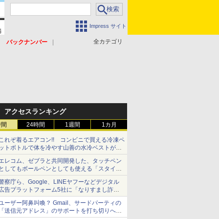
Impress サイト
全カテゴリ
バックナンバー
アクセスランキング
時間
24時間
1週間
1カ月
これぞ着るエアコン!! コンビニで買える冷凍ペ
ットボトルで体を冷やす山善の水冷ベストがロ
ードバイクにちょうどいい【ぼっち・ざ・ろー
エレコム、ゼブラと共同開発した、タッチペン
ど！その14】【空いた時間でなにしてる？】
としてもボールペンとしても使える「スタイラ
スツーウェイ」発売 iPadにも紙にも、持ち替
警察庁ら、Google、LINEヤフーなどデジタル
えずに書き込める
広告プラットフォーム5社に「なりすまし詐欺
広告」対策強化を要請 著名人の写真や映像を
ユーザー阿鼻叫喚？ Gmail、サードパーティの
使った投資詐欺などへの対策として
「送信元アドレス」のサポートを打ち切りへ
【やじうまWatch】