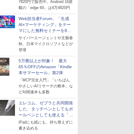
7820円で販売中。Android 16搭
載の「edge 60」は4万4820円
Web担当者Forum、「生成
AI×マーケティング」をテー
マにした無料セミナーを8月
27日にオンライン開催
サイバーエージェントや文藝春
秋、日本マイクロソフトなどが
登壇
5万冊以上が対象！ 最大
65％OFFのAmazon「Kindle
本サマーセール」第2弾
「MCP完全入門」「いちばん
やさしいAIリサーチの教本」な
どAI関連本も多数
エレコム、ゼブラと共同開発
した、タッチペンとしてもボ
ールペンとしても使える「ス
タイラスツーウェイ」発売
iPadにも紙にも、持ち替えずに
書き込める