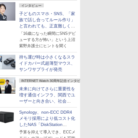
インタビュー
子どものスマホ・SNS、「家
族で話し合ってルール作り」
と言われても、正直難しくな
いですか？
「16歳になった瞬間にSNSデビ
ューする方が怖い」という上沼
紫野弁護士にヒントを聞く
持ち運び時は小さくなるスラ
イドカバー式超薄型マウス、
サンワサプライが発売
INTERNET Watch 30周年記念インタビュー
未来に向けてさらに重要性を
増す通信インフラ、関西でユ
ーザーと向き合い、社会
の“あたらしい”を起動し続け
Synology、non-ECC DDR4
る～オプテージ
メモリ採用により低コスト化
したNAS「DiskStation
neo+」シリーズ
予算を抑えて導入でき、ECCメ