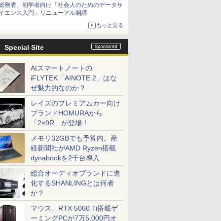
総務省、初学者向け「社会人のためのデータサ
イエンス入門」リニューアル開講
もっと見る
Special Site
AIスマートノートの
iFLYTEK「AINOTE 2」はな
ぜ魅力的なのか？
レイズのプレミアムカー向け
ブランドHOMURAから
「2×9R」が登場！
メモリ32GBでも予算内。産
経新聞社がAMD Ryzen搭載
dynabookを2千台導入
総合オーディオブランドに進
化するSHANLINGとは何者
か？
マウス、RTX 5060 Ti搭載ゲ
ーミングPCが7万5,000円オ