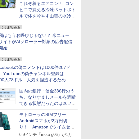
これぞ着るエアコン!! コン
ビニで買える冷凍ペットボト
ルで体を冷やす山善の水冷ベ
ストがロードバイクにちょう
じうまWatch
どいい【ぼっち・ざ・ろー
ど！その14】
類はもうお呼びじゃない？ 米ニュー
サイトがAIクローラー対象の広告配信
開始
じうまWatch
acebookの偽コメントは1000件287ド
、YouTubeの偽チャンネル登録は
000人78ドル…人気を捏造するための
格リストが公開中
国内の銀行・信金386行のう
ち、なりすましメールを遮断
できる状態だったのは26.7％
にとどまる～GMOブランド
モトローラのSIMフリー
セキュリティ調査
Androidスマホが2万円切
り！ Amazonでタイムセー
ル
6.9インチ「moto g06」が1万