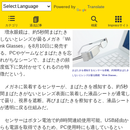
Powered by
Translate
5秒間まばたきしないとレンズが曇るメガネ、増永眼鏡が発売
カテゴリ
過去記事
検索
Impressサイト
増永眼鏡は、約5秒間まばたき
しないとレンズが曇るメガネ「Wi
nk Glasses」を8月10日に発売す
る。PCやゲームなどまばたきを忘
れがちなシーンで、まばたきの頻
度低下に気付かせてくれるのが特
まばたきを感知するセンサーを搭載、約5秒間まばたき
徴だという。
しないとレンズが曇る眼鏡「Wink Glasses」
メガネに装着するセンサーが、まばたきを感知する。約5秒
間まばたきがないとレンズ表面に装着した液晶シートが通電し
て曇り、視界を遮断。再びまばたきを察知すると、液晶シート
が透明に戻る仕組みだ。
センサーはボタン電池で約8時間連続使用可能。USB経由か
らも電源を取得できるため、PC使用時にも適しているとい