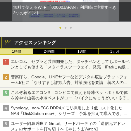
無料で使えるWi-Fi「00000JAPAN」利用時に注意すべき
3つのポイント
●
●
●
アクセスランキング
1時間
24時間
1週間
1カ月
エレコム、ゼブラと共同開発した、タッチペンとしてもボールペ
ンとしても使える「スタイラスツーウェイ」発売 iPadにも紙に
も、持ち替えずに書き込める
警察庁ら、Google、LINEヤフーなどデジタル広告プラットフォ
ーム5社に「なりすまし詐欺広告」対策強化を要請 著名人の写
真や映像を使った投資詐欺などへの対策として
これぞ着るエアコン!! コンビニで買える冷凍ペットボトルで体
を冷やす山善の水冷ベストがロードバイクにちょうどいい【ぼっ
ち・ざ・ろーど！その14】【空いた時間でなにしてる？】
Synology、non-ECC DDR4メモリ採用により低コスト化した
NAS「DiskStation neo+」シリーズ 予算を抑えて導入でき、
ECCメモリへのアップグレードも可能
ユーザー阿鼻叫喚？ Gmail、サードパーティの「送信元アドレ
ス」のサポートを打ち切りへ【やじうまWatch】