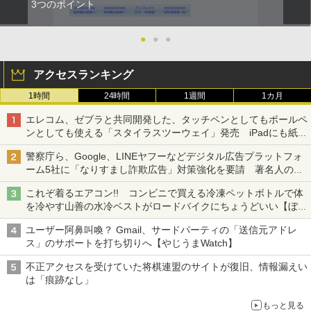
3つのポイント
●
●
●
アクセスランキング
1時間
24時間
1週間
1カ月
エレコム、ゼブラと共同開発した、タッチペンとしてもボールペ
ンとしても使える「スタイラスツーウェイ」発売 iPadにも紙に
も、持ち替えずに書き込める
警察庁ら、Google、LINEヤフーなどデジタル広告プラットフォ
ーム5社に「なりすまし詐欺広告」対策強化を要請 著名人の写
真や映像を使った投資詐欺などへの対策として
これぞ着るエアコン!! コンビニで買える冷凍ペットボトルで体
を冷やす山善の水冷ベストがロードバイクにちょうどいい【ぼっ
ち・ざ・ろーど！その14】【空いた時間でなにしてる？】
ユーザー阿鼻叫喚？ Gmail、サードパーティの「送信元アドレ
ス」のサポートを打ち切りへ【やじうまWatch】
不正アクセスを受けていた将棋連盟のサイトが復旧、情報漏えい
は「痕跡なし」
もっと見る