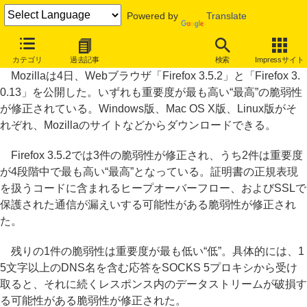
Powered by
Translate
Firefox 3.5.2/3.0.13公開、SSL通信漏えいの脆弱性など修正
カテゴリ
過去記事
検索
Impressサイト
Mozillaは4日、Webブラウザ「Firefox 3.5.2」と「Firefox 3.
0.13」を公開した。いずれも重要度が最も高い“最高”の脆弱性
が修正されている。Windows版、Mac OS X版、Linux版がそ
れぞれ、Mozillaのサイトなどからダウンロードできる。
Firefox 3.5.2では3件の脆弱性が修正され、うち2件は重要度
が4段階中で最も高い“最高”となっている。証明書の正規表現
を扱うコードに含まれるヒープオーバーフロー、およびSSLで
保護された通信が漏えいする可能性がある脆弱性が修正され
た。
残りの1件の脆弱性は重要度が最も低い“低”。具体的には、1
5文字以上のDNS名を含む応答をSOCKS 5プロキシから受け
取ると、それに続くレスポンス内のデータストリームが破損す
る可能性がある脆弱性が修正された。