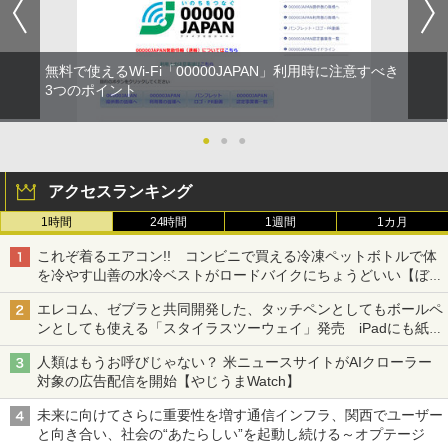
無料で使えるWi-Fi「00000JAPAN」利用時に注意すべき
3つのポイント
●
●
●
アクセスランキング
1時間
24時間
1週間
1カ月
これぞ着るエアコン!! コンビニで買える冷凍ペットボトルで体
を冷やす山善の水冷ベストがロードバイクにちょうどいい【ぼっ
ち・ざ・ろーど！その14】【空いた時間でなにしてる？】
エレコム、ゼブラと共同開発した、タッチペンとしてもボールペ
ンとしても使える「スタイラスツーウェイ」発売 iPadにも紙に
も、持ち替えずに書き込める
人類はもうお呼びじゃない？ 米ニュースサイトがAIクローラー
対象の広告配信を開始【やじうまWatch】
未来に向けてさらに重要性を増す通信インフラ、関西でユーザー
と向き合い、社会の“あたらしい”を起動し続ける～オプテージ