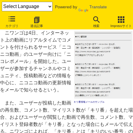
Powered by
Translate
ニコニコ動画、「キリ番」情報などを伝える「ニコレポメール」
カテゴリ
過去記事
検索
Impressサイト
ニワンゴは4日、インターネッ
ト上の動画にリアルタイムでコメ
ントを付けられるサービス「ニコ
ニコ動画」のユーザー向けに「ニ
コレポメール」を開始した。ユー
ザーが参加するチャンネルやコミ
ュニティ、投稿動画などの情報を
中心に、ニコニコ動画の更新情報
をメールで知らせるという。
また、ユーザーが投稿した動画
キリ番情報メールのサンプル
の再生数、コメント数、マイリスト数が「キリ番」を超えた場
合、およびユーザーが閲覧した動画で再生数、コメント数、マ
イリスト登録者数が「キリ番」となった場合にもメールで伝え
る。ニワンゴによれば、「キリ番」とは「キリのいい番号」の