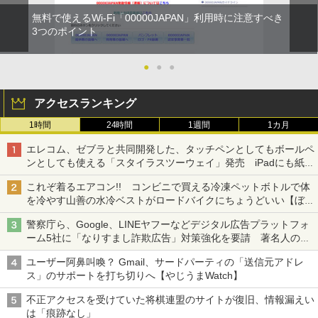
無料で使えるWi-Fi「00000JAPAN」利用時に注意すべき
3つのポイント
●
●
●
アクセスランキング
1時間
24時間
1週間
1カ月
エレコム、ゼブラと共同開発した、タッチペンとしてもボールペ
ンとしても使える「スタイラスツーウェイ」発売 iPadにも紙に
も、持ち替えずに書き込める
これぞ着るエアコン!! コンビニで買える冷凍ペットボトルで体
を冷やす山善の水冷ベストがロードバイクにちょうどいい【ぼっ
ち・ざ・ろーど！その14】【空いた時間でなにしてる？】
警察庁ら、Google、LINEヤフーなどデジタル広告プラットフォ
ーム5社に「なりすまし詐欺広告」対策強化を要請 著名人の写
真や映像を使った投資詐欺などへの対策として
ユーザー阿鼻叫喚？ Gmail、サードパーティの「送信元アドレ
ス」のサポートを打ち切りへ【やじうまWatch】
不正アクセスを受けていた将棋連盟のサイトが復旧、情報漏えい
は「痕跡なし」