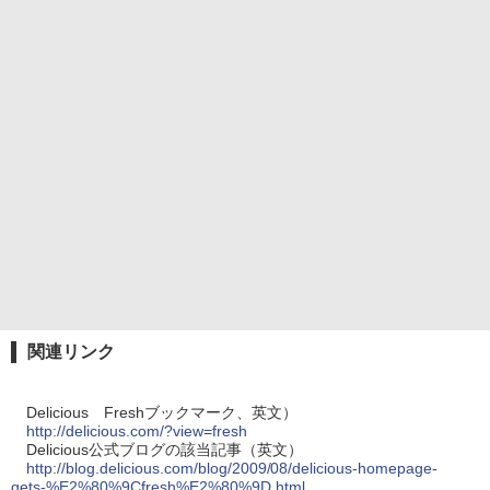
関連リンク
Delicious Freshブックマーク、英文）
http://delicious.com/?view=fresh
Delicious公式ブログの該当記事（英文）
http://blog.delicious.com/blog/2009/08/delicious-homepage-
gets-%E2%80%9Cfresh%E2%80%9D.html