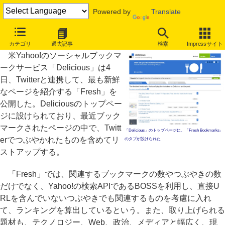
Powered by
Translate
Delicious、“フレッシュ”なページを紹介するコーナー公開
カテゴリ
過去記事
検索
Impressサイト
米Yahoo!のソーシャルブックマ
ークサービス「Delicious」は4
日、Twitterと連携して、最も新鮮
なページを紹介する「Fresh」を
公開した。Deliciousのトップペー
ジに設けられており、最近ブック
マークされたページの中で、Twitt
「Delicious」のトップページに、「Fresh Bookmarks」
erでつぶやかれたものを含めてリ
のタブが設けられた
ストアップする。
「Fresh」では、関連するブックマークの数やつぶやきの数
だけでなく、Yahoo!の検索APIであるBOSSを利用し、直接U
RLを含んでいないつぶやきでも関連するものを考慮に入れ
て、ランキングを算出しているという。また、取り上げられる
題材も、テクノロジー、Web、政治、メディアと幅広く、現