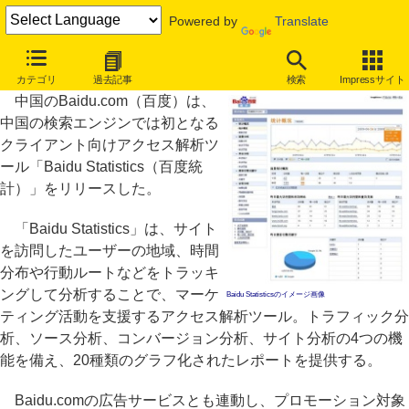
Powered by
Translate
Baidu、中国検索エンジンでは初のアクセス解析ツールを提供
カテゴリ
過去記事
検索
Impressサイト
中国のBaidu.com（百度）は、
中国の検索エンジンでは初となる
クライアント向けアクセス解析ツ
ール「Baidu Statistics（百度統
計）」をリリースした。
「Baidu Statistics」は、サイト
を訪問したユーザーの地域、時間
分布や行動ルートなどをトラッキ
ングして分析することで、マーケ
Baidu Statisticsのイメージ画像
ティング活動を支援するアクセス解析ツール。トラフィック分
析、ソース分析、コンバージョン分析、サイト分析の4つの機
能を備え、20種類のグラフ化されたレポートを提供する。
Baidu.comの広告サービスとも連動し、プロモーション対象