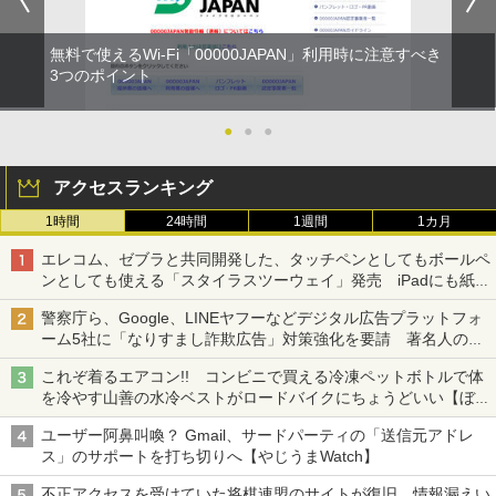
無料で使えるWi-Fi「00000JAPAN」利用時に注意すべき
3つのポイント
●
●
●
アクセスランキング
1時間
24時間
1週間
1カ月
エレコム、ゼブラと共同開発した、タッチペンとしてもボールペ
ンとしても使える「スタイラスツーウェイ」発売 iPadにも紙に
も、持ち替えずに書き込める
警察庁ら、Google、LINEヤフーなどデジタル広告プラットフォ
ーム5社に「なりすまし詐欺広告」対策強化を要請 著名人の写
真や映像を使った投資詐欺などへの対策として
これぞ着るエアコン!! コンビニで買える冷凍ペットボトルで体
を冷やす山善の水冷ベストがロードバイクにちょうどいい【ぼっ
ち・ざ・ろーど！その14】【空いた時間でなにしてる？】
ユーザー阿鼻叫喚？ Gmail、サードパーティの「送信元アドレ
ス」のサポートを打ち切りへ【やじうまWatch】
不正アクセスを受けていた将棋連盟のサイトが復旧、情報漏えい