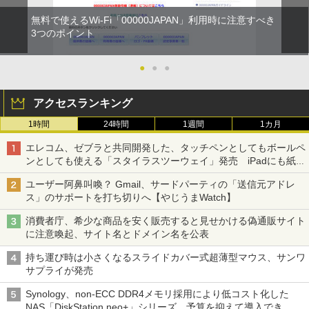
無料で使えるWi-Fi「00000JAPAN」利用時に注意すべき
3つのポイント
●
●
●
アクセスランキング
1時間
24時間
1週間
1カ月
エレコム、ゼブラと共同開発した、タッチペンとしてもボールペ
ンとしても使える「スタイラスツーウェイ」発売 iPadにも紙に
も、持ち替えずに書き込める
ユーザー阿鼻叫喚？ Gmail、サードパーティの「送信元アドレ
ス」のサポートを打ち切りへ【やじうまWatch】
消費者庁、希少な商品を安く販売すると見せかける偽通販サイト
に注意喚起、サイト名とドメイン名を公表
持ち運び時は小さくなるスライドカバー式超薄型マウス、サンワ
サプライが発売
Synology、non-ECC DDR4メモリ採用により低コスト化した
NAS「DiskStation neo+」シリーズ 予算を抑えて導入でき、