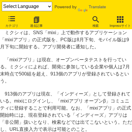
Powered by
Translate
「mixiアプリ」8月下旬に正式公開、現在のアプリ登録数は913個
カテゴリ
過去記事
検索
Impressサイト
ミクシィは、SNS「mixi」上で動作するアプリケーション
「mixiアプリ」の正式版を、PC版は8月下旬、モバイル版は9
月下旬に開始する。アプリ開発者に通知した。
「mixiアプリ」は現在、オープンベータテストを行ってい
る。ミクシィによれば、開発に参加している企業や個人は7月
末時点で500組を超え、913個のアプリが登録されているとい
う。
913個のアプリは現在、「インディーズ」として登録されて
いる。mixiにログインし、「mixiアプリ オープンβ」コミュニ
ティに登録することで利用可能。なお、「mixiアプリ」の正式
開始時には、現在登録されている「インディーズ」アプリは
「非公開」扱いとなり、検索などでは出てこないという。ただ
し、URL直接入力で表示は可能とのこと。