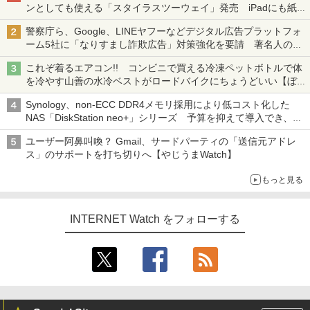
ンとしても使える「スタイラスツーウェイ」発売 iPadにも紙に
も、持ち替えずに書き込める
警察庁ら、Google、LINEヤフーなどデジタル広告プラットフォ
ーム5社に「なりすまし詐欺広告」対策強化を要請 著名人の写
真や映像を使った投資詐欺などへの対策として
これぞ着るエアコン!! コンビニで買える冷凍ペットボトルで体
を冷やす山善の水冷ベストがロードバイクにちょうどいい【ぼっ
ち・ざ・ろーど！その14】【空いた時間でなにしてる？】
Synology、non-ECC DDR4メモリ採用により低コスト化した
NAS「DiskStation neo+」シリーズ 予算を抑えて導入でき、
ECCメモリへのアップグレードも可能
ユーザー阿鼻叫喚？ Gmail、サードパーティの「送信元アドレ
ス」のサポートを打ち切りへ【やじうまWatch】
もっと見る
INTERNET Watch をフォローする