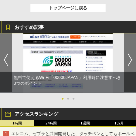
トップページに戻る
おすすめ記事
無料で使えるWi-Fi「00000JAPAN」利用時に注意すべき
3つのポイント
●
●
●
アクセスランキング
1時間
24時間
1週間
1カ月
エレコム、ゼブラと共同開発した、タッチペンとしてもボールペ