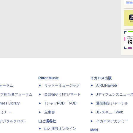
Rittor Music
イカロス出版
dフォーラム
リットーミュージック
AIRLINEweb
ップ担当者フォーラム
楽器探そう!デジマート
Jディフェンスニュー
ness Library
TシャツPOD T-OD
通訳翻訳ジャーナル
セミナー
立東舎
JレスキューWeb
 X（デジタルクロス）
山と溪谷社
イカロスアカデミー
山と溪谷オンライン
MdN