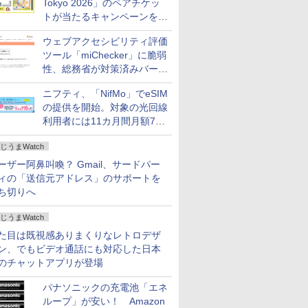
Tokyo 2026」のペアチケッ
トが当たるキャンペーンをX
で実施。8月16日まで
ウェブアクセシビリティ評価
ツール「miChecker」に脆弱
性、総務省が対策済みバージ
ョンへの更新を呼び掛け
ニフティ、「NifMo」でeSIM
の提供を開始。対象の光回線
利用者には11カ月間月額770
円割引のキャンペーン
じうまWatch
ーザー阿鼻叫喚？ Gmail、サードパー
ィの「送信元アドレス」のサポートを
ち切りへ
じうまWatch
た目は既視感ありまくりなレトロデザ
ン、でもビデオ通話にも対応した日本
のチャットアプリが登場
パナソニックの充電池「エネ
ループ」が安い！ Amazon