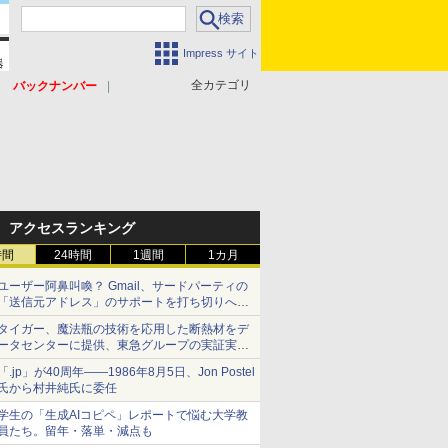
Impress サイト
全カテゴリ
バックナンバー
アクセスランキング
時間
24時間
1週間
1カ月
ユーザー阿鼻叫喚？ Gmail、サードパーティの
「送信元アドレス」のサポートを打ち切りへ
【やじうまWatch】
タイガー、魔法瓶の技術を応用した断熱材をデ
ータセンターに提供、東急グループの実証実験
で 「ステンレス密封真空断熱パネル TIVIP」
「.jp」が40周年――1986年8月5日、Jon Postel
氏から村井純氏に委任
学生の「生成AIコピペ」レポートで悩む大学教
員たち。留年・落単・減点も