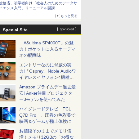
総務省、初学者向け「社会人のためのデータサ
イエンス入門」リニューアル開講
もっと見る
Special Site
「A&ultima SP4000T」の魅
力！ポケットに入るオーディ
オの醍醐味
エントリーなのに脅威の実
力!「Osprey」Noble Audioワ
イヤレスイヤフォン4機種を
一気に聴く
Amazon プライムデー過去最
安! Anker注目プロジェクタ
ー3モデルを使ってみた
ハイグレードテレビ「TCL
Q7D Pro」。圧巻の色彩美で
映画＆ゲームが極上体験に
お値段そのままでメモリ倍
増！メモリ32GBの「お得な