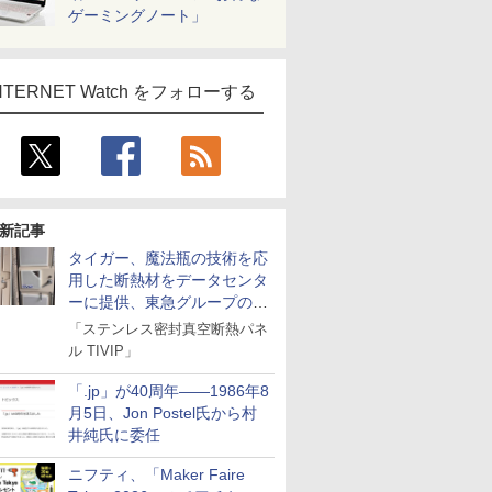
ゲーミングノート」
NTERNET Watch をフォローする
新記事
タイガー、魔法瓶の技術を応
用した断熱材をデータセンタ
ーに提供、東急グループの実
証実験で
「ステンレス密封真空断熱パネ
ル TIVIP」
「.jp」が40周年――1986年8
月5日、Jon Postel氏から村
井純氏に委任
ニフティ、「Maker Faire