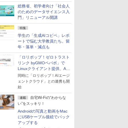
総務省、初学者向け「社会人
のためのデータサイエンス入
門」リニューアル開講
特集
学生の「生成AIコピペ」レポ
ートで悩む大学教員たち。留
年・落単・減点も
「ロリポップ！ゼロトラスト
リンク byGMOペパボ」で
Linuxクライアント提供、AI
エージェントの接続が容易に
同時に「ロリポップ！AIエージ
ェントクラウド」との連携も開
始
自宅Wi-Fiの“わからな
連載
い”をスッキリ！
Androidの写真と動画をMac
にUSBケーブル接続でバック
アップする