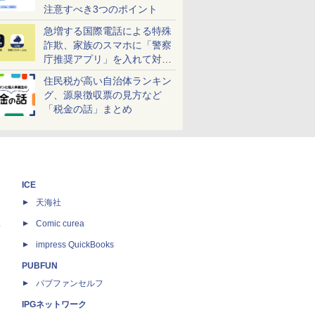
注意すべき3つのポイント
急増する国際電話による特殊
詐欺、家族のスマホに「警察
庁推奨アプリ」を入れて対策
しよう！
住民税が高い自治体ランキン
グ、源泉徴収票の見方など
「税金の話」まとめ
ICE
天海社
ス
Comic curea
impress QuickBooks
PUBFUN
パブファンセルフ
IPGネットワーク