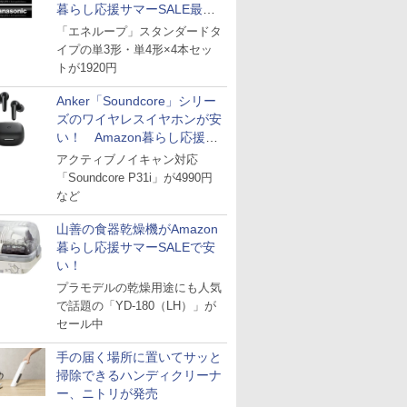
暮らし応援サマーSALE最終
日
「エネループ」スタンダードタ
イプの単3形・単4形×4本セッ
トが1920円
Anker「Soundcore」シリー
ズのワイヤレスイヤホンが安
い！ Amazon暮らし応援サ
マーSALE
アクティブノイキャン対応
「Soundcore P31i」が4990円
など
山善の食器乾燥機がAmazon
暮らし応援サマーSALEで安
い！
プラモデルの乾燥用途にも人気
で話題の「YD-180（LH）」が
セール中
手の届く場所に置いてサッと
掃除できるハンディクリーナ
ー、ニトリが発売