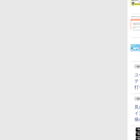
や
ユ
テ
打
や
見
イ
発