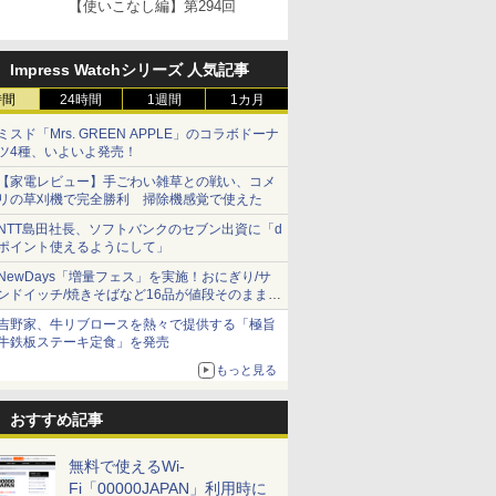
【使いこなし編】第294回
Impress Watchシリーズ 人気記事
時間
24時間
1週間
1カ月
ミスド「Mrs. GREEN APPLE」のコラボドーナ
ツ4種、いよいよ発売！
【家電レビュー】手ごわい雑草との戦い、コメ
リの草刈機で完全勝利 掃除機感覚で使えた
NTT島田社長、ソフトバンクのセブン出資に「d
ポイント使えるようにして」
NewDays「増量フェス」を実施！おにぎり/サ
ンドイッチ/焼きそばなど16品が値段そのままで
ボリュームアップ
吉野家、牛リブロースを熱々で提供する「極旨
牛鉄板ステーキ定食」を発売
もっと見る
おすすめ記事
無料で使えるWi-
Fi「00000JAPAN」利用時に