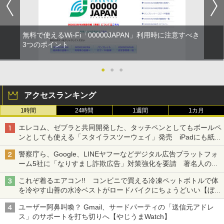
無料で使えるWi-Fi「00000JAPAN」利用時に注意すべき
3つのポイント
●
●
●
アクセスランキング
1時間
24時間
1週間
1カ月
エレコム、ゼブラと共同開発した、タッチペンとしてもボールペ
ンとしても使える「スタイラスツーウェイ」発売 iPadにも紙に
も、持ち替えずに書き込める
警察庁ら、Google、LINEヤフーなどデジタル広告プラットフォ
ーム5社に「なりすまし詐欺広告」対策強化を要請 著名人の写
真や映像を使った投資詐欺などへの対策として
これぞ着るエアコン!! コンビニで買える冷凍ペットボトルで体
を冷やす山善の水冷ベストがロードバイクにちょうどいい【ぼっ
ち・ざ・ろーど！その14】【空いた時間でなにしてる？】
ユーザー阿鼻叫喚？ Gmail、サードパーティの「送信元アドレ
ス」のサポートを打ち切りへ【やじうまWatch】