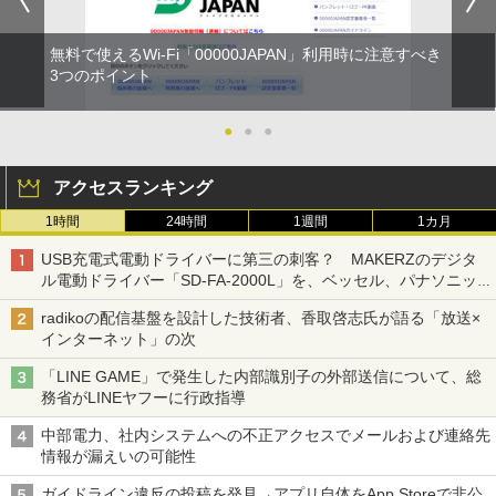
無料で使えるWi-Fi「00000JAPAN」利用時に注意すべき
3つのポイント
●
●
●
アクセスランキング
1時間
24時間
1週間
1カ月
USB充電式電動ドライバーに第三の刺客？ MAKERZのデジタ
ル電動ドライバー「SD-FA-2000L」を、ベッセル、パナソニッ
クと比較してみた 【テレワークグッズ・ミニレビュー 第165
radikoの配信基盤を設計した技術者、香取啓志氏が語る「放送×
回】
インターネット」の次
「LINE GAME」で発生した内部識別子の外部送信について、総
務省がLINEヤフーに行政指導
中部電力、社内システムへの不正アクセスでメールおよび連絡先
情報が漏えいの可能性
ガイドライン違反の投稿を発見→アプリ自体をApp Storeで非公