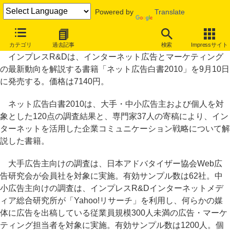
Powered by
Translate
ネット広告利用率は大手76％、中小17％。「ネット広告白書2010」
カテゴリ
過去記事
検索
Impressサイト
インプレスR&Dは、インターネット広告とマーケティング
の最新動向を解説する書籍「ネット広告白書2010」を9月10日
に発売する。価格は7140円。
ネット広告白書2010は、大手・中小広告主および個人を対
象とした120点の調査結果と、専門家37人の寄稿により、イン
ターネットを活用した企業コミュニケーション戦略について解
説した書籍。
大手広告主向けの調査は、日本アドバタイザー協会Web広
告研究会が会員社を対象に実施。有効サンプル数は62社。中
小広告主向けの調査は、インプレスR&Dインターネットメデ
ィア総合研究所が「Yahoo!リサーチ」を利用し、何らかの媒
体に広告を出稿している従業員規模300人未満の広告・マーケ
ティング担当者を対象に実施。有効サンプル数は1200人。個