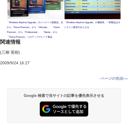
「Windows Anytime Upgrade」のパッケージ版製品。左
「Windows Anytime Upgrade」の価格表。一部製品はオ
から「Home Premium」から「Ultimate」、「Home
ンライン販売のみとなる
Premium」から「Professional」、「Starter」から
「Home Premium」へのアップグレード製品
関連情報
(三柳 英樹)
2009/9/24 16:27
-
ページの先頭へ
-
Google 検索で当サイトの記事を優先表示させる