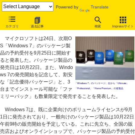
Powered by
Translate
「Windows 7」パッケージ版は9月25日予約開始、10月22日9時発売
カテゴリ
過去記事
検索
Impressサイト
割安な「記念優待パッケージ」「ファミリーパック」も発売
マイクロソフトは24日、次期O
S「Windows 7」のパッケージ製
品の予約受付を9月25日に開始す
ると発表した。パッケージ製品の
発売日は10月22日。また、Windo
ws 7の発売開始を記念して、割安
な「記念優待パッケージ」と、3
「Windows 7」のパッケージ。左から「Ultimate」
台までインストール可能な「ファ
「Professional」「Home Premium」の各製品
ミリーパック」も数量限定で発売することを発表した。
Windows 7は、既に企業向けのボリュームライセンスが9月
1日に発売されており、一般向けのパッケージ製品は10月22日
午前9時の販売開始を予定している。これに先立ち、全国の販
売店およびオンラインショップで、パッケージ製品の予約受付