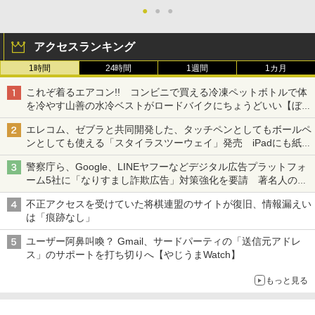
●
●
●
アクセスランキング
1時間
24時間
1週間
1カ月
これぞ着るエアコン!! コンビニで買える冷凍ペットボトルで体
を冷やす山善の水冷ベストがロードバイクにちょうどいい【ぼっ
ち・ざ・ろーど！その14】【空いた時間でなにしてる？】
エレコム、ゼブラと共同開発した、タッチペンとしてもボールペ
ンとしても使える「スタイラスツーウェイ」発売 iPadにも紙に
も、持ち替えずに書き込める
警察庁ら、Google、LINEヤフーなどデジタル広告プラットフォ
ーム5社に「なりすまし詐欺広告」対策強化を要請 著名人の写
真や映像を使った投資詐欺などへの対策として
不正アクセスを受けていた将棋連盟のサイトが復旧、情報漏えい
は「痕跡なし」
ユーザー阿鼻叫喚？ Gmail、サードパーティの「送信元アドレ
ス」のサポートを打ち切りへ【やじうまWatch】
もっと見る