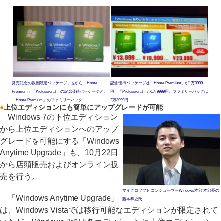
発売記念の数量限定パッケージ。左から「Home
記念優待パッケージは「Home Premium」が1万3999
Premium」「Professional」の記念優待パッケージと、
円、「Professional」が1万9999円。ファミリーパックは
「Home Premium」のファミリーパック
2万3999円
●
上位エディションにも簡単にアップグレードが可能
Windows 7の下位エディション
から上位エディションへのアップ
グレードを可能にする「Windows
Anytime Upgrade」も、10月22日
から店頭販売およびオンライン販
売を行う。
マイクロソフト コンシューマーWindows本部 本部長の
「Windows Anytime Upgrade」
藤本恭史氏
は、Windows Vistaでは移行可能なエディションが限定されて