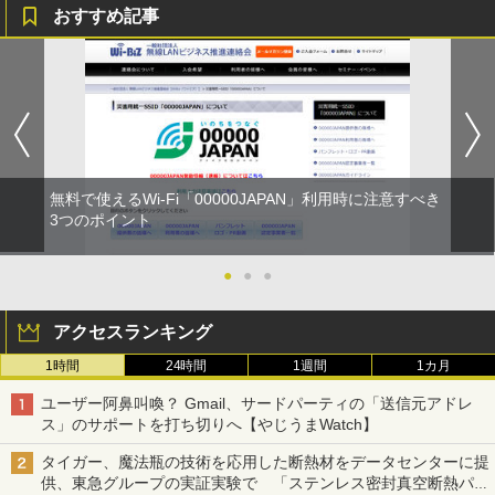
おすすめ記事
無料で使えるWi-Fi「00000JAPAN」利用時に注意すべき
3つのポイント
●
●
●
アクセスランキング
1時間
24時間
1週間
1カ月
ユーザー阿鼻叫喚？ Gmail、サードパーティの「送信元アドレ
ス」のサポートを打ち切りへ【やじうまWatch】
タイガー、魔法瓶の技術を応用した断熱材をデータセンターに提
供、東急グループの実証実験で 「ステンレス密封真空断熱パネ