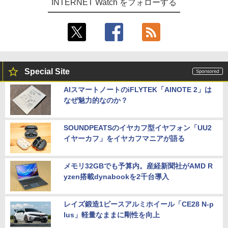
INTERNET Watch をフォローする
Special Site
AIスマートノートのiFLYTEK「AINOTE 2」は
なぜ魅力的なのか？
SOUNDPEATSのイヤカフ型イヤフォン「UU2
イヤーカフ」をイヤカフマニアが語る
メモリ32GBでも予算内。産経新聞社がAMD R
yzen搭載dynabookを2千台導入
レイズ鍛造1ピースアルミホイール「CE28 N-p
lus」軽量なままに剛性を向上