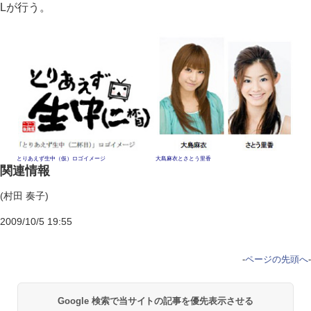
Lが行う。
とりあえず生中（仮）ロゴイメージ
大島麻衣とさとう里香
関連情報
(村田 奏子)
2009/10/5 19:55
-
ページの先頭へ
-
Google 検索で当サイトの記事を優先表示させる