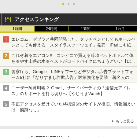
●
●
●
アクセスランキング
1時間
24時間
1週間
1カ月
エレコム、ゼブラと共同開発した、タッチペンとしてもボールペ
ンとしても使える「スタイラスツーウェイ」発売 iPadにも紙に
も、持ち替えずに書き込める
これぞ着るエアコン!! コンビニで買える冷凍ペットボトルで体
を冷やす山善の水冷ベストがロードバイクにちょうどいい【ぼっ
ち・ざ・ろーど！その14】【空いた時間でなにしてる？】
警察庁ら、Google、LINEヤフーなどデジタル広告プラットフォ
ーム5社に「なりすまし詐欺広告」対策強化を要請 著名人の写
真や映像を使った投資詐欺などへの対策として
ユーザー阿鼻叫喚？ Gmail、サードパーティの「送信元アドレ
ス」のサポートを打ち切りへ【やじうまWatch】
不正アクセスを受けていた将棋連盟のサイトが復旧、情報漏えい
は「痕跡なし」
もっと見る