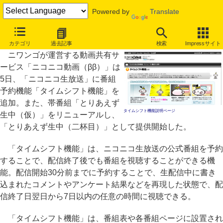
Powered by
Translate
「ニコニコ生放送」に公式番組の予約機能「タイムシフト機能」
カテゴリ
過去記事
検索
Impressサイト
ニワンゴが運営する動画共有サ
ービス「ニコニコ動画（ββ）」は
5日、「ニコニコ生放送」に番組
予約機能「タイムシフト機能」を
追加。また、帯番組「とりあえず
タイムシフト機能説明ページ
生中（仮）」をリニューアルし、
「とりあえず生中（二杯目）」として提供開始した。
「タイムシフト機能」は、ニコニコ生放送の公式番組を予約
することで、配信終了後でも番組を視聴することができる機
能。配信開始30分前までに予約することで、生配信中に書き
込まれたコメントやアンケート結果などを再現した状態で、配
信終了日翌日から7日以内の任意の時間に視聴できる。
「タイムシフト機能」は、番組表や各番組ページに設置され