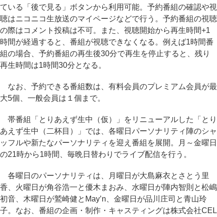
ている「後で見る」ボタンから利用可能。予約番組の確認や視
聴はニコニコ生放送のマイページなどで行う。予約番組の視聴
の際はコメント投稿は不可。また、視聴開始から再生時間+1
時間が経過すると、番組が視聴できなくなる。例えば1時間番
組の場合、予約番組の再生後30分で再生を停止すると、残り
再生時間は1時間30分となる。
なお、予約できる番組数は、有料会員のプレミアム会員が最
大5個、一般会員は１個まで。
帯番組「とりあえず生中（仮）」をリニューアルした「とり
あえず生中（二杯目）」では、各曜日パーソナリティ陣のシャ
ッフルや新たなパーソナリティを迎え番組を展開。月～金曜日
の21時から1時間、毎晩日替わりでライブ配信を行う。
各曜日のパーソナリティは、月曜日が大島麻衣とさとう里
香、火曜日が角谷浩一と優木まおみ、水曜日が陣内智則と松嶋
初音、木曜日が鷲崎健とMay’n、金曜日が品川庄司と青山玲
子。なお、番組の企画・制作・キャスティングは株式会社CEL