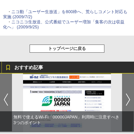
・
ニコ動「ユーザー生放送」を800枠へ、荒らしコメント対応も
実施 (2009/7/2)
・
ニコニコ生放送、公式番組でユーザー増加「集客の次は収益
化へ」 (2009/9/25)
トップページに戻る
おすすめ記事
無料で使えるWi-Fi「00000JAPAN」利用時に注意すべき
3つのポイント