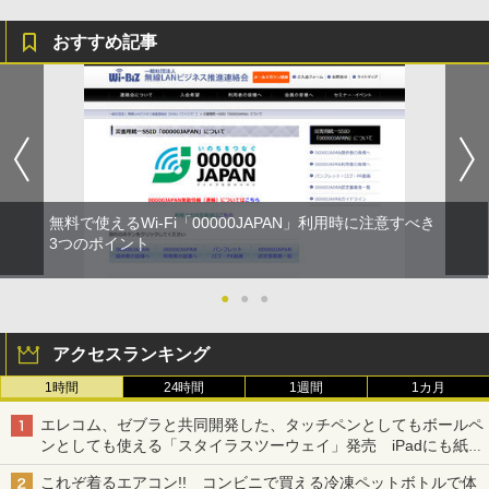
おすすめ記事
無料で使えるWi-Fi「00000JAPAN」利用時に注意すべき
3つのポイント
●
●
●
アクセスランキング
1時間
24時間
1週間
1カ月
エレコム、ゼブラと共同開発した、タッチペンとしてもボールペ
ンとしても使える「スタイラスツーウェイ」発売 iPadにも紙に
も、持ち替えずに書き込める
これぞ着るエアコン!! コンビニで買える冷凍ペットボトルで体