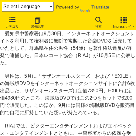
Powered by
Translate
サザンとEXILEの海賊版DVD、オークション販売した男性逮捕
カテゴリ
過去記事
検索
Impressサイト
愛知県中警察署は9月30日、インターネットオークションサ
イトを利用して権利者に無断で複製した音楽DVDを販売して
いたとして、群馬県在住の男性（54歳）を著作権法違反の容
疑で逮捕した。日本レコード協会（RIAJ）が10月5日に公表し
た。
男性は、5月に「サザンオールスターズ」および「EXILE」
の海賊版DVDをインターネットオークションサイトに合計6枚
出品した。サザンオールスターズは定価7350円、EXILEは定
価4980円のところ、海賊版DVDではこの2つをセットで3200
円で販売した。このほか、9月には同様の海賊版DVDを販売目
的で自宅に所持していた疑いが持たれている。
RIAJでは、ビクターエンタテインメントおよびエイベック
ス・エンタテインメントとともに、中警察署からの依頼を受