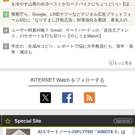
を冷やす山善の水冷ベストがロードバイクにちょうどいい【ぼっ
ち・ざ・ろーど！その14】【空いた時間でなにしてる？】
警察庁ら、Google、LINEヤフーなどデジタル広告プラットフォ
ーム5社に「なりすまし詐欺広告」対策強化を要請 著名人の写
真や映像を使った投資詐欺などへの対策として
ユーザー阿鼻叫喚？ Gmail、サードパーティの「送信元アドレ
ス」のサポートを打ち切りへ【やじうまWatch】
学生の「生成AIコピペ」レポートで悩む大学教員たち。留年・落
単・減点も
もっと見る
INTERNET Watch をフォローする
Special Site
AIスマートノートのiFLYTEK「AINOTE 2」は