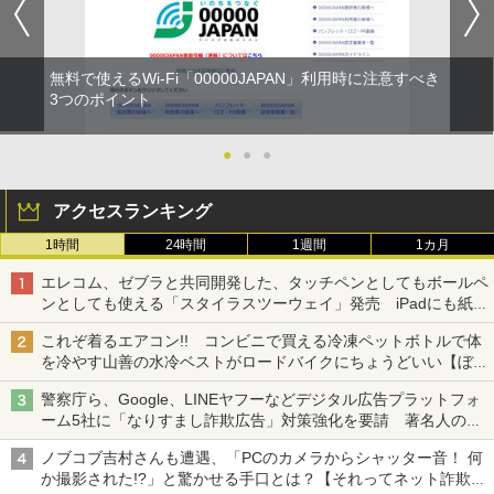
無料で使えるWi-Fi「00000JAPAN」利用時に注意すべき
3つのポイント
●
●
●
アクセスランキング
1時間
24時間
1週間
1カ月
エレコム、ゼブラと共同開発した、タッチペンとしてもボールペ
ンとしても使える「スタイラスツーウェイ」発売 iPadにも紙に
も、持ち替えずに書き込める
これぞ着るエアコン!! コンビニで買える冷凍ペットボトルで体
を冷やす山善の水冷ベストがロードバイクにちょうどいい【ぼっ
ち・ざ・ろーど！その14】【空いた時間でなにしてる？】
警察庁ら、Google、LINEヤフーなどデジタル広告プラットフォ
ーム5社に「なりすまし詐欺広告」対策強化を要請 著名人の写
真や映像を使った投資詐欺などへの対策として
ノブコブ吉村さんも遭遇、「PCのカメラからシャッター音！ 何
か撮影された!?」と驚かせる手口とは？【それってネット詐欺で