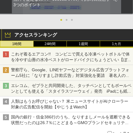
3つのポイント
●
●
●
アクセスランキング
1時間
24時間
1週間
1カ月
これぞ着るエアコン!! コンビニで買える冷凍ペットボトルで体
を冷やす山善の水冷ベストがロードバイクにちょうどいい【ぼっ
ち・ざ・ろーど！その14】【空いた時間でなにしてる？】
警察庁ら、Google、LINEヤフーなどデジタル広告プラットフォ
ーム5社に「なりすまし詐欺広告」対策強化を要請 著名人の写
真や映像を使った投資詐欺などへの対策として
エレコム、ゼブラと共同開発した、タッチペンとしてもボールペ
ンとしても使える「スタイラスツーウェイ」発売 iPadにも紙に
も、持ち替えずに書き込める
人類はもうお呼びじゃない？ 米ニュースサイトがAIクローラー
対象の広告配信を開始【やじうまWatch】
国内の銀行・信金386行のうち、なりすましメールを遮断できる
状態だったのは26.7％にとどまる～GMOブランドセキュリティ
調査