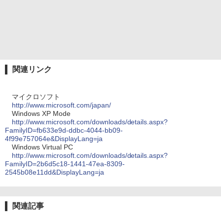
関連リンク
マイクロソフト
http://www.microsoft.com/japan/
Windows XP Mode
http://www.microsoft.com/downloads/details.aspx?
FamilyID=fb633e9d-ddbc-4044-bb09-
4f99e757064e&DisplayLang=ja
Windows Virtual PC
http://www.microsoft.com/downloads/details.aspx?
FamilyID=2b6d5c18-1441-47ea-8309-
2545b08e11dd&DisplayLang=ja
関連記事