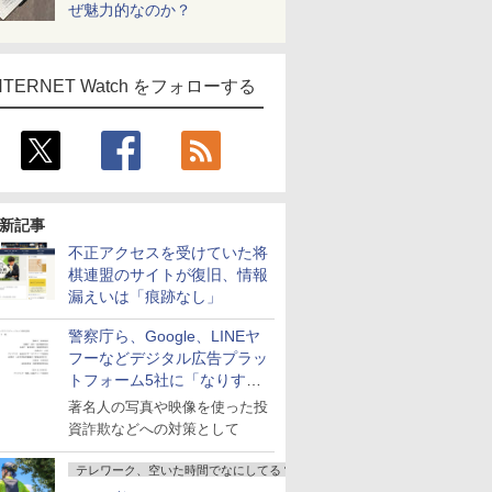
ぜ魅力的なのか？
NTERNET Watch をフォローする
新記事
不正アクセスを受けていた将
棋連盟のサイトが復旧、情報
漏えいは「痕跡なし」
警察庁ら、Google、LINEヤ
フーなどデジタル広告プラッ
トフォーム5社に「なりすま
し詐欺広告」対策強化を要請
著名人の写真や映像を使った投
資詐欺などへの対策として
テレワーク、空いた時間でなにしてる？