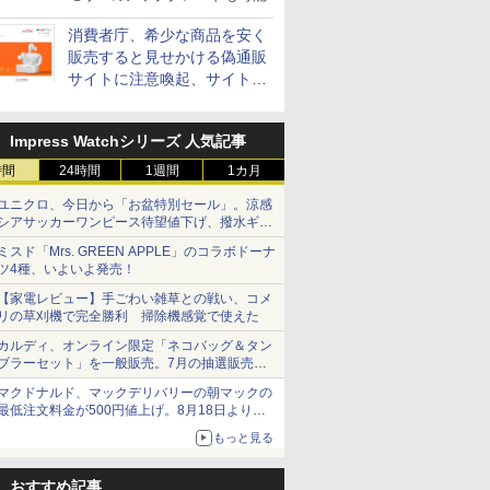
消費者庁、希少な商品を安く
販売すると見せかける偽通販
サイトに注意喚起、サイト名
とドメイン名を公表
Impress Watchシリーズ 人気記事
時間
24時間
1週間
1カ月
ユニクロ、今日から「お盆特別セール」。涼感
シアサッカーワンピース待望値下げ、撥水ギア
ショーツは1990円に
ミスド「Mrs. GREEN APPLE」のコラボドーナ
ツ4種、いよいよ発売！
【家電レビュー】手ごわい雑草との戦い、コメ
リの草刈機で完全勝利 掃除機感覚で使えた
カルディ、オンライン限定「ネコバッグ＆タン
ブラーセット」を一般販売。7月の抽選販売の
当選無効分
マクドナルド、マックデリバリーの朝マックの
最低注文料金が500円値上げ。8月18日より
1,500円から受付
もっと見る
おすすめ記事