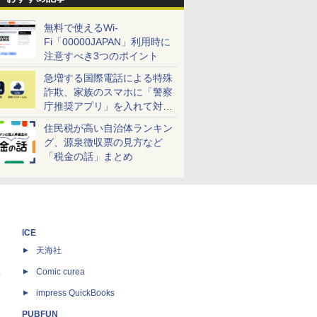
無料で使えるWi-
Fi「00000JAPAN」利用時に
注意すべき3つのポイント
急増する国際電話による特殊
詐欺、家族のスマホに「警察
庁推奨アプリ」を入れて対策
しよう！
住民税が高い自治体ランキン
グ、源泉徴収票の見方など
「税金の話」まとめ
ICE
天海社
ス
Comic curea
impress QuickBooks
PUBFUN