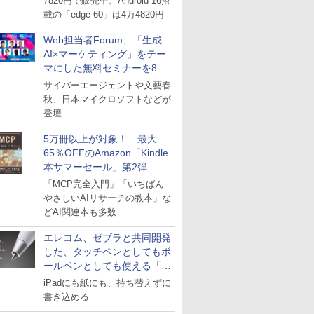
7820円で販売中。Android 16搭
載の「edge 60」は4万4820円
Web担当者Forum、「生成
AI×マーケティング」をテー
マにした無料セミナーを8月
27日にオンライン開催
サイバーエージェントや文藝春
秋、日本マイクロソフトなどが
登壇
5万冊以上が対象！ 最大
65％OFFのAmazon「Kindle
本サマーセール」第2弾
「MCP完全入門」「いちばん
やさしいAIリサーチの教本」な
どAI関連本も多数
エレコム、ゼブラと共同開発
した、タッチペンとしてもボ
ールペンとしても使える「ス
タイラスツーウェイ」発売
iPadにも紙にも、持ち替えずに
書き込める