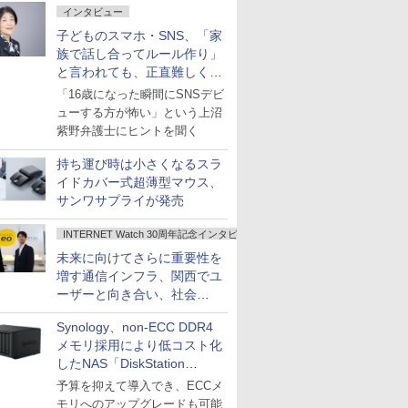
インタビュー
子どものスマホ・SNS、「家
族で話し合ってルール作り」
と言われても、正直難しくな
いですか？
「16歳になった瞬間にSNSデビ
ューする方が怖い」という上沼
紫野弁護士にヒントを聞く
持ち運び時は小さくなるスラ
イドカバー式超薄型マウス、
サンワサプライが発売
INTERNET Watch 30周年記念インタビュー
未来に向けてさらに重要性を
増す通信インフラ、関西でユ
ーザーと向き合い、社会
の“あたらしい”を起動し続け
Synology、non-ECC DDR4
る～オプテージ
メモリ採用により低コスト化
したNAS「DiskStation
neo+」シリーズ
予算を抑えて導入でき、ECCメ
モリへのアップグレードも可能