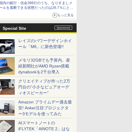
国内の銀行・信金386行のうち、なりすましメ
ールを遮断できる状態だったのは26.7％にとど
まる～GMOブランドセキュリティ調査
もっと見る
Special Site
レイズのパワーデザインホイ
ール「M6」に新色登場!!
メモリ32GBでも予算内。産
経新聞社がAMD Ryzen搭載
dynabookを2千台導入
クリエイティブが作った2万
円台の“小さなピュアオーデ
ィオスピーカー”
Amazon プライムデー過去最
安! Anker注目プロジェクタ
ー3モデルを使ってみた
AIスマートノートの
iFLYTEK「AINOTE 2」はな