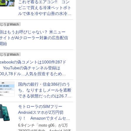
これぞ着るエアコン!! コン
ビニで買える冷凍ペットボト
ルで体を冷やす山善の水冷ベ
ストがロードバイクにちょう
じうまWatch
どいい【ぼっち・ざ・ろー
ど！その14】
類はもうお呼びじゃない？ 米ニュー
サイトがAIクローラー対象の広告配信
開始
じうまWatch
acebookの偽コメントは1000件287ド
、YouTubeの偽チャンネル登録は
000人78ドル…人気を捏造するための
格リストが公開中
国内の銀行・信金386行のう
ち、なりすましメールを遮断
できる状態だったのは26.7％
にとどまる～GMOブランド
モトローラのSIMフリー
セキュリティ調査
Androidスマホが2万円切
り！ Amazonでタイムセー
ル
6.9インチ「moto g06」が1万