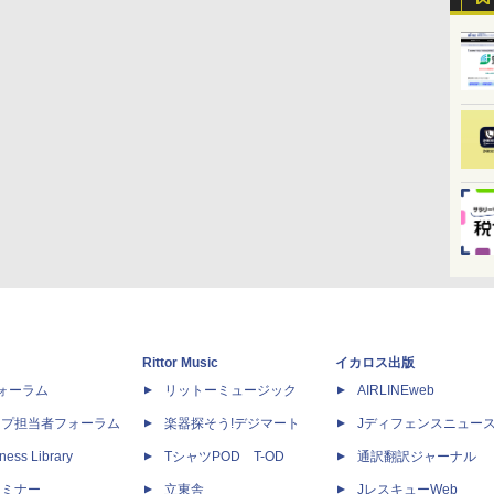
Rittor Music
イカロス出版
dフォーラム
リットーミュージック
AIRLINEweb
ップ担当者フォーラム
楽器探そう!デジマート
Jディフェンスニュー
ness Library
TシャツPOD T-OD
通訳翻訳ジャーナル
セミナー
立東舎
JレスキューWeb