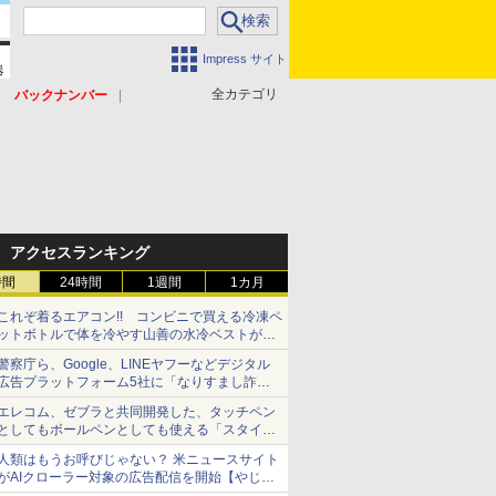
Impress サイト
全カテゴリ
バックナンバー
アクセスランキング
時間
24時間
1週間
1カ月
これぞ着るエアコン!! コンビニで買える冷凍ペ
ットボトルで体を冷やす山善の水冷ベストがロ
ードバイクにちょうどいい【ぼっち・ざ・ろー
警察庁ら、Google、LINEヤフーなどデジタル
ど！その14】【空いた時間でなにしてる？】
広告プラットフォーム5社に「なりすまし詐欺
広告」対策強化を要請 著名人の写真や映像を
エレコム、ゼブラと共同開発した、タッチペン
使った投資詐欺などへの対策として
としてもボールペンとしても使える「スタイラ
スツーウェイ」発売 iPadにも紙にも、持ち替
人類はもうお呼びじゃない？ 米ニュースサイト
えずに書き込める
がAIクローラー対象の広告配信を開始【やじう
まWatch】