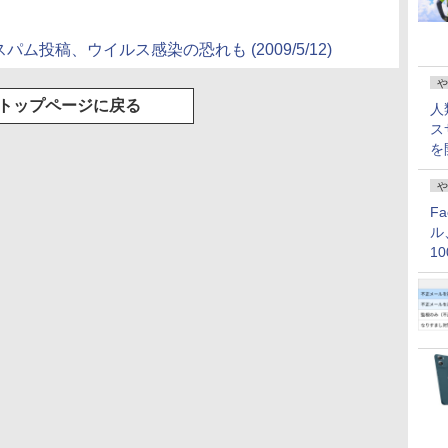
パム投稿、ウイルス感染の恐れも (2009/5/12)
や
トップページに戻る
人
ス
を
や
F
ル
1
価