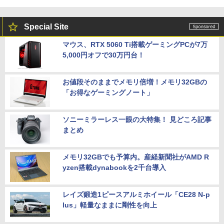
Special Site
マウス、RTX 5060 Ti搭載ゲーミングPCが7万
5,000円オフで30万円台！
お値段そのままでメモリ倍増！メモリ32GBの
「お得なゲーミングノート」
ソニーミラーレス一眼の大特集！ 見どころ記事
まとめ
メモリ32GBでも予算内。産経新聞社がAMD R
yzen搭載dynabookを2千台導入
レイズ鍛造1ピースアルミホイール「CE28 N-p
lus」軽量なままに剛性を向上