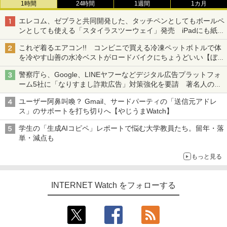
1時間
24時間
1週間
1カ月
エレコム、ゼブラと共同開発した、タッチペンとしてもボールペ
ンとしても使える「スタイラスツーウェイ」発売 iPadにも紙に
も、持ち替えずに書き込める
これぞ着るエアコン!! コンビニで買える冷凍ペットボトルで体
を冷やす山善の水冷ベストがロードバイクにちょうどいい【ぼっ
ち・ざ・ろーど！その14】【空いた時間でなにしてる？】
警察庁ら、Google、LINEヤフーなどデジタル広告プラットフォ
ーム5社に「なりすまし詐欺広告」対策強化を要請 著名人の写
真や映像を使った投資詐欺などへの対策として
ユーザー阿鼻叫喚？ Gmail、サードパーティの「送信元アドレ
ス」のサポートを打ち切りへ【やじうまWatch】
学生の「生成AIコピペ」レポートで悩む大学教員たち。留年・落
単・減点も
もっと見る
INTERNET Watch をフォローする