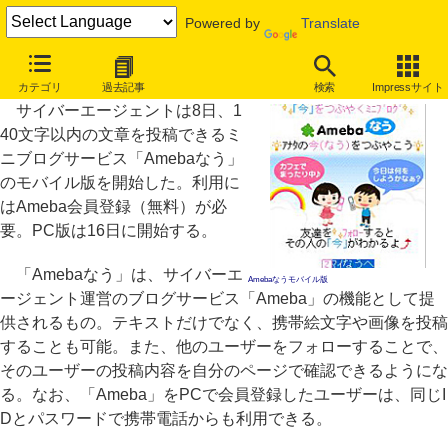
Powered by
Translate
ミニブログ「Amebaなう」モバイル版開始、PC版は16日から
カテゴリ
過去記事
検索
Impressサイト
サイバーエージェントは8日、1
40文字以内の文章を投稿できるミ
ニブログサービス「Amebaなう」
のモバイル版を開始した。利用に
はAmeba会員登録（無料）が必
要。PC版は16日に開始する。
「Amebaなう」は、サイバーエ
Amebaなうモバイル版
ージェント運営のブログサービス「Ameba」の機能として提
供されるもの。テキストだけでなく、携帯絵文字や画像を投稿
することも可能。また、他のユーザーをフォローすることで、
そのユーザーの投稿内容を自分のページで確認できるようにな
る。なお、「Ameba」をPCで会員登録したユーザーは、同じI
Dとパスワードで携帯電話からも利用できる。