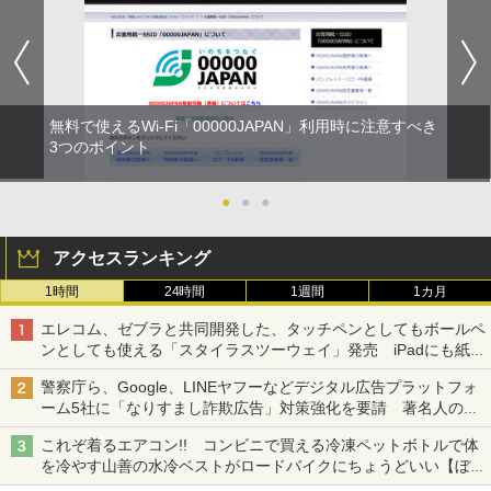
無料で使えるWi-Fi「00000JAPAN」利用時に注意すべき
3つのポイント
●
●
●
アクセスランキング
1時間
24時間
1週間
1カ月
エレコム、ゼブラと共同開発した、タッチペンとしてもボールペ
ンとしても使える「スタイラスツーウェイ」発売 iPadにも紙に
も、持ち替えずに書き込める
警察庁ら、Google、LINEヤフーなどデジタル広告プラットフォ
ーム5社に「なりすまし詐欺広告」対策強化を要請 著名人の写
真や映像を使った投資詐欺などへの対策として
これぞ着るエアコン!! コンビニで買える冷凍ペットボトルで体
を冷やす山善の水冷ベストがロードバイクにちょうどいい【ぼっ
ち・ざ・ろーど！その14】【空いた時間でなにしてる？】