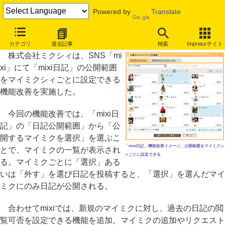
Powered by
Translate
ミクシィ、マイミクごとに日記の公開範囲を設定できる機能改善
カテゴリ
過去記事
検索
Impressサイト
株式会社ミクシィは、SNS「mi
xi」にて「mixi日記」の公開範囲
をマイミクシィごとに設定できる
機能改善を実施した。
今回の機能改善では、「mixi日
記」の「日記公開範囲」から「公
開するマイミクを選択」を選ぶこ
「mixi日記」機能改善イメージ。公開範囲をマイミクシ
とで、マイミクの一覧が表示され
ィごとに設定できる
る。マイミクごとに「選択」ある
いは「外す」を選び日記を投稿すると、「選択」を選んだマイ
ミクにのみ日記が公開される。
合わせてmixiでは、新規のマイミクに対し、過去の日記の閲
覧可否を設定できる機能を追加。マイミクの追加やリクエスト