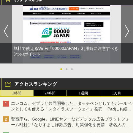
無料で使えるWi-Fi「00000JAPAN」利用時に注意すべき
3つのポイント
●
●
●
アクセスランキング
1時間
24時間
1週間
1カ月
エレコム、ゼブラと共同開発した、タッチペンとしてもボールペ
ンとしても使える「スタイラスツーウェイ」発売 iPadにも紙に
も、持ち替えずに書き込める
警察庁ら、Google、LINEヤフーなどデジタル広告プラットフォ
ーム5社に「なりすまし詐欺広告」対策強化を要請 著名人の写
真や映像を使った投資詐欺などへの対策として