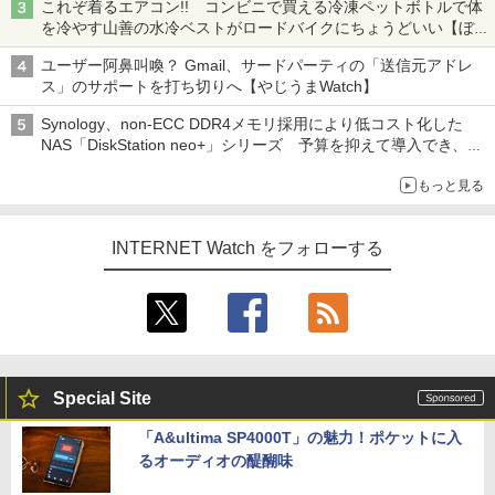
これぞ着るエアコン!! コンビニで買える冷凍ペットボトルで体
を冷やす山善の水冷ベストがロードバイクにちょうどいい【ぼっ
ち・ざ・ろーど！その14】【空いた時間でなにしてる？】
ユーザー阿鼻叫喚？ Gmail、サードパーティの「送信元アドレ
ス」のサポートを打ち切りへ【やじうまWatch】
Synology、non-ECC DDR4メモリ採用により低コスト化した
NAS「DiskStation neo+」シリーズ 予算を抑えて導入でき、
ECCメモリへのアップグレードも可能
もっと見る
INTERNET Watch をフォローする
Special Site
「A&ultima SP4000T」の魅力！ポケットに入
るオーディオの醍醐味