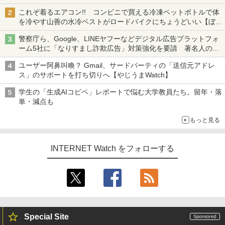
も、持ち替えずに書き込める
これぞ着るエアコン!! コンビニで買える冷凍ペットボトルで体
を冷やす山善の水冷ベストがロードバイクにちょうどいい【ぼっ
ち・ざ・ろーど！その14】【空いた時間でなにしてる？】
警察庁ら、Google、LINEヤフーなどデジタル広告プラットフォ
ーム5社に「なりすまし詐欺広告」対策強化を要請 著名人の写
真や映像を使った投資詐欺などへの対策として
ユーザー阿鼻叫喚？ Gmail、サードパーティの「送信元アドレ
ス」のサポートを打ち切りへ【やじうまWatch】
学生の「生成AIコピペ」レポートで悩む大学教員たち。留年・落
単・減点も
もっと見る
INTERNET Watch をフォローする
Special Site