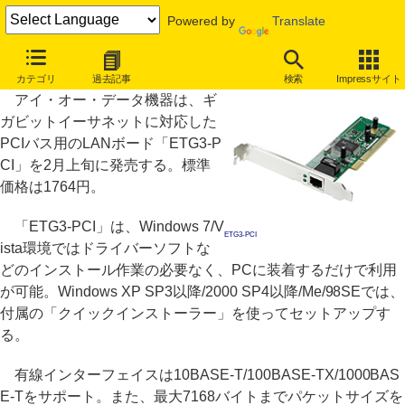
Powered by
Translate
アイ・オー、ギガビット対応のLANボード新製品
カテゴリ
過去記事
検索
Impressサイト
アイ・オー・データ機器は、ギ
ガビットイーサネットに対応した
PCIバス用のLANボード「ETG3-P
CI」を2月上旬に発売する。標準
価格は1764円。
「ETG3-PCI」は、Windows 7/V
ETG3-PCI
ista環境ではドライバーソフトな
どのインストール作業の必要なく、PCに装着するだけで利用
が可能。Windows XP SP3以降/2000 SP4以降/Me/98SEでは、
付属の「クイックインストーラー」を使ってセットアップす
る。
有線インターフェイスは10BASE-T/100BASE-TX/1000BAS
E-Tをサポート。また、最大7168バイトまでパケットサイズを