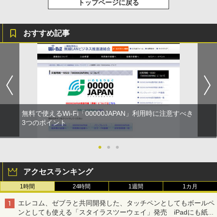
トップページに戻る
おすすめ記事
無料で使えるWi-Fi「00000JAPAN」利用時に注意すべき
3つのポイント
●
●
●
アクセスランキング
1時間
24時間
1週間
1カ月
エレコム、ゼブラと共同開発した、タッチペンとしてもボールペ
ンとしても使える「スタイラスツーウェイ」発売 iPadにも紙に