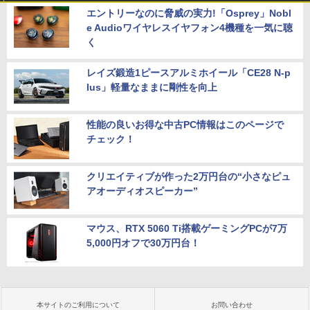
エントリーなのに脅威の実力!「Osprey」Nobl
e Audioワイヤレスイヤフォン4機種を一気に聴
く
レイズ鍛造1ピースアルミホイール「CE28 N-p
lus」軽量なままに剛性を向上
性能の良いお得な中古PC情報はこのページで
チェック！
クリエイティブが作った2万円台の“小さなピュ
アオーディオスピーカー”
マウス、RTX 5060 Ti搭載ゲーミングPCが7万
5,000円オフで30万円台！
本サイトのご利用について
お問い合わせ