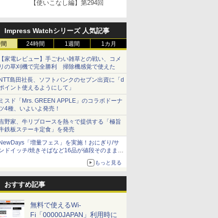
【使いこなし編】第294回
Impress Watchシリーズ 人気記事
時間
24時間
1週間
1カ月
【家電レビュー】手ごわい雑草との戦い、コメ
リの草刈機で完全勝利 掃除機感覚で使えた
NTT島田社長、ソフトバンクのセブン出資に「d
ポイント使えるようにして」
ミスド「Mrs. GREEN APPLE」のコラボドーナ
ツ4種、いよいよ発売！
吉野家、牛リブロースを熱々で提供する「極旨
牛鉄板ステーキ定食」を発売
NewDays「増量フェス」を実施！おにぎり/サ
ンドイッチ/焼きそばなど16品が値段そのままで
ボリュームアップ
もっと見る
おすすめ記事
無料で使えるWi-
Fi「00000JAPAN」利用時に