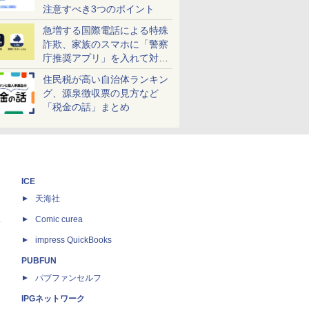
注意すべき3つのポイント
急増する国際電話による特殊
詐欺、家族のスマホに「警察
庁推奨アプリ」を入れて対策
しよう！
住民税が高い自治体ランキン
グ、源泉徴収票の見方など
「税金の話」まとめ
ICE
天海社
ス
Comic curea
impress QuickBooks
PUBFUN
パブファンセルフ
IPGネットワーク