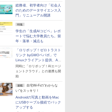
総務省、初学者向け「社会人
のためのデータサイエンス入
門」リニューアル開講
特集
学生の「生成AIコピペ」レポ
ートで悩む大学教員たち。留
年・落単・減点も
「ロリポップ！ゼロトラスト
リンク byGMOペパボ」で
Linuxクライアント提供、AI
エージェントの接続が容易に
同時に「ロリポップ！AIエージ
ェントクラウド」との連携も開
始
自宅Wi-Fiの“わからな
連載
い”をスッキリ！
Androidの写真と動画をMac
にUSBケーブル接続でバック
アップする