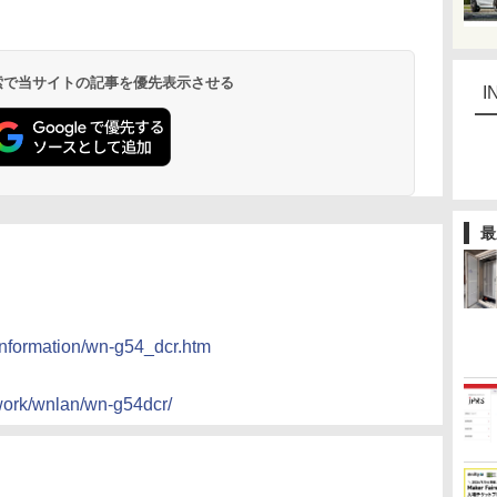
 検索で当サイトの記事を優先表示させる
I
最
information/wn-g54_dcr.htm
twork/wnlan/wn-g54dcr/