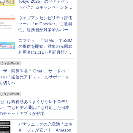
Tokyo 2026」のペアチケッ
トが当たるキャンペーンをX
で実施。8月16日まで
ウェブアクセシビリティ評価
ツール「miChecker」に脆弱
性、総務省が対策済みバージ
ョンへの更新を呼び掛け
ニフティ、「NifMo」でeSIM
の提供を開始。対象の光回線
利用者には11カ月間月額770
円割引のキャンペーン
じうまWatch
ーザー阿鼻叫喚？ Gmail、サードパー
ィの「送信元アドレス」のサポートを
ち切りへ
じうまWatch
た目は既視感ありまくりなレトロデザ
ン、でもビデオ通話にも対応した日本
のチャットアプリが登場
パナソニックの充電池「エネ
ループ」が安い！ Amazon