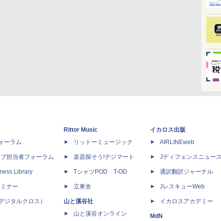
Rittor Music
イカロス出版
dフォーラム
リットーミュージック
AIRLINEweb
ップ担当者フォーラム
楽器探そう!デジマート
Jディフェンスニュー
ness Library
TシャツPOD T-OD
通訳翻訳ジャーナル
セミナー
立東舎
JレスキューWeb
 X（デジタルクロス）
山と溪谷社
イカロスアカデミー
山と溪谷オンライン
MdN