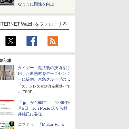
なままに剛性を向上
NTERNET Watch をフォローする
新記事
タイガー、魔法瓶の技術を応
用した断熱材をデータセンタ
ーに提供、東急グループの実
証実験で
「ステンレス密封真空断熱パネ
ル TIVIP」
「.jp」が40周年――1986年8
月5日、Jon Postel氏から村
井純氏に委任
ニフティ、「Maker Faire