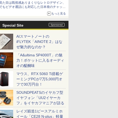
見た目は既視感ありまくりなレトロデザイン、
でもビデオ通話にも対応した日本発のチャット
アプリが登場【やじうまWatch】
もっと見る
Special Site
AIスマートノートの
iFLYTEK「AINOTE 2」はな
ぜ魅力的なのか？
「A&ultima SP4000T」の魅
力！ポケットに入るオーディ
オの醍醐味
マウス、RTX 5060 Ti搭載ゲ
ーミングPCが7万5,000円オ
フで30万円台！
SOUNDPEATSのイヤカフ型
イヤフォン「UU2イヤーカ
フ」をイヤカフマニアが語る
レイズ鍛造1ピースアルミホ
イール「CE28 N-plus」軽量