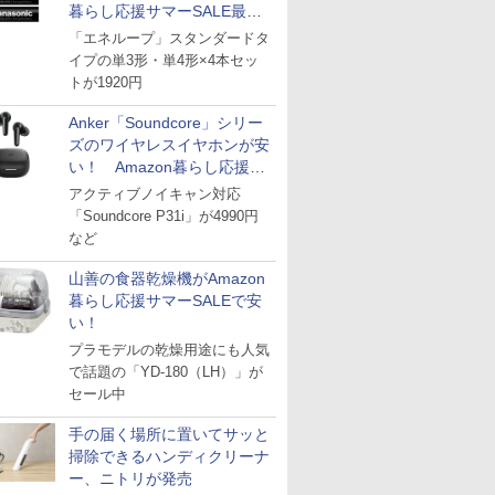
暮らし応援サマーSALE最終
日
「エネループ」スタンダードタ
イプの単3形・単4形×4本セッ
トが1920円
Anker「Soundcore」シリー
ズのワイヤレスイヤホンが安
い！ Amazon暮らし応援サ
マーSALE
アクティブノイキャン対応
「Soundcore P31i」が4990円
など
山善の食器乾燥機がAmazon
暮らし応援サマーSALEで安
い！
プラモデルの乾燥用途にも人気
で話題の「YD-180（LH）」が
セール中
手の届く場所に置いてサッと
掃除できるハンディクリーナ
ー、ニトリが発売