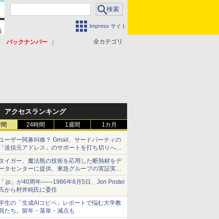
Impress サイト
全カテゴリ
バックナンバー
アクセスランキング
時間
24時間
1週間
1カ月
ユーザー阿鼻叫喚？ Gmail、サードパーティの
「送信元アドレス」のサポートを打ち切りへ
【やじうまWatch】
タイガー、魔法瓶の技術を応用した断熱材をデ
ータセンターに提供、東急グループの実証実験
で 「ステンレス密封真空断熱パネル TIVIP」
「.jp」が40周年――1986年8月5日、Jon Postel
氏から村井純氏に委任
学生の「生成AIコピペ」レポートで悩む大学教
員たち。留年・落単・減点も