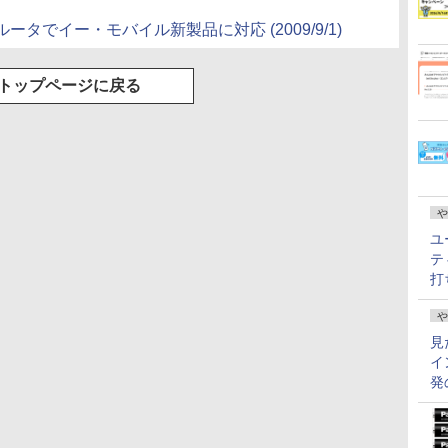
タでイー・モバイル新製品に対応 (2009/9/1)
トップページに戻る
や
ユ
テ
打
や
見
イ
発