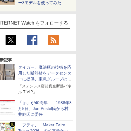
ー3モデルを使ってみた
NTERNET Watch をフォローする
新記事
タイガー、魔法瓶の技術を応
用した断熱材をデータセンタ
ーに提供、東急グループの実
証実験で
「ステンレス密封真空断熱パネ
ル TIVIP」
「.jp」が40周年――1986年8
月5日、Jon Postel氏から村
井純氏に委任
ニフティ、「Maker Faire
Tokyo 2026」のペアチケッ