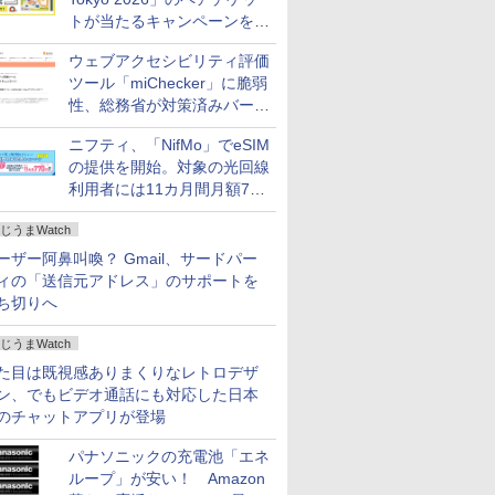
トが当たるキャンペーンをX
で実施。8月16日まで
ウェブアクセシビリティ評価
ツール「miChecker」に脆弱
性、総務省が対策済みバージ
ョンへの更新を呼び掛け
ニフティ、「NifMo」でeSIM
の提供を開始。対象の光回線
利用者には11カ月間月額770
円割引のキャンペーン
じうまWatch
ーザー阿鼻叫喚？ Gmail、サードパー
ィの「送信元アドレス」のサポートを
ち切りへ
じうまWatch
た目は既視感ありまくりなレトロデザ
ン、でもビデオ通話にも対応した日本
のチャットアプリが登場
パナソニックの充電池「エネ
ループ」が安い！ Amazon