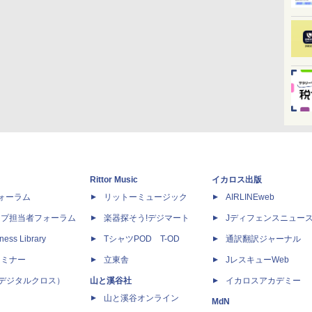
Rittor Music
イカロス出版
dフォーラム
リットーミュージック
AIRLINEweb
ップ担当者フォーラム
楽器探そう!デジマート
Jディフェンスニュー
ness Library
TシャツPOD T-OD
通訳翻訳ジャーナル
セミナー
立東舎
JレスキューWeb
 X（デジタルクロス）
山と溪谷社
イカロスアカデミー
山と溪谷オンライン
MdN