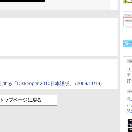
や
ユ
テ
打
iskeeper 2010日本語版」 (2009/11/19)
や
見
トップページに戻る
イ
発