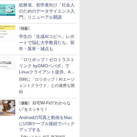
総務省、初学者向け「社会人
のためのデータサイエンス入
門」リニューアル開講
特集
学生の「生成AIコピペ」レポ
ートで悩む大学教員たち。留
年・落単・減点も
「ロリポップ！ゼロトラスト
リンク byGMOペパボ」で
Linuxクライアント提供、AI
エージェントの接続が容易に
同時に「ロリポップ！AIエージ
ェントクラウド」との連携も開
始
自宅Wi-Fiの“わからな
連載
い”をスッキリ！
Androidの写真と動画をMac
にUSBケーブル接続でバック
アップする