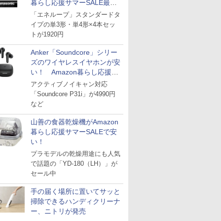
暮らし応援サマーSALE最終
日
「エネループ」スタンダードタ
イプの単3形・単4形×4本セッ
トが1920円
Anker「Soundcore」シリー
ズのワイヤレスイヤホンが安
い！ Amazon暮らし応援サ
マーSALE
アクティブノイキャン対応
「Soundcore P31i」が4990円
など
山善の食器乾燥機がAmazon
暮らし応援サマーSALEで安
い！
プラモデルの乾燥用途にも人気
で話題の「YD-180（LH）」が
セール中
手の届く場所に置いてサッと
掃除できるハンディクリーナ
ー、ニトリが発売