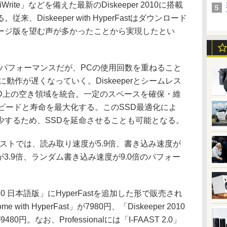
Write」などを備えた最新のDiskeeper 2010に搭載
Diskeeper with HyperFastはダウンロード
ージ版を望む声が多かったことから実現したとい
高パフォーマンスだが、PCの使用回数を重ねること
動作が遅くなっていく。Diskeeperとシームレス
、SSD上の空き領域を統合。一定のスペースを確保・維
ピードと寿命を最大化する。このSSD最適化によ
少するため、SSDを延命させることも可能となる。
テストでは、読み取り速度が5.9倍、書き込み速度が
が3.9倍、ランダム書き込み速度が9.0倍のパフォー
010 日本語版」にHyperFastを追加した形で販売され
e with HyperFast」が7980円、「Diskeeper 2010
st」が9480円。なお、Professionalには「I-FAAST 2.0」