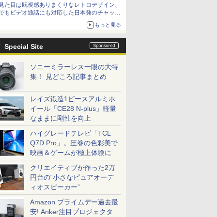
見た目は既視感ありまくりなレトロデザイン、
でもビデオ通話にも対応した日本発のチャット
アプリが登場【やじうまWatch】
もっと見る
Special Site
ソニーミラーレス一眼の大特
集！ 見どころ記事まとめ
レイズ鍛造1ピースアルミホ
イール「CE28 N-plus」軽量
なままに剛性を向上
ハイグレードテレビ「TCL
Q7D Pro」。圧巻の色彩美で
映画＆ゲームが極上体験に
クリエイティブが作った2万
円台の“小さなピュアオーデ
ィオスピーカー”
Amazon プライムデー過去最
安! Anker注目プロジェクタ