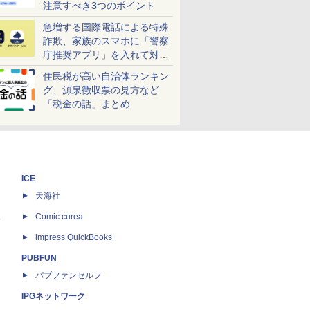
注意すべき3つのポイント
急増する国際電話による特殊
詐欺、家族のスマホに「警察
庁推奨アプリ」を入れて対策
しよう！
住民税が高い自治体ランキン
グ、源泉徴収票の見方など
「税金の話」まとめ
ICE
天海社
ス
Comic curea
impress QuickBooks
PUBFUN
パブファンセルフ
IPGネットワーク