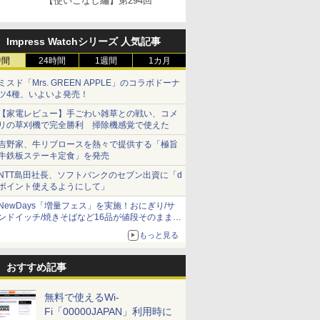
【使いこなし編】第294回
Impress Watchシリーズ 人気記事
時間
24時間
1週間
1カ月
ミスド「Mrs. GREEN APPLE」のコラボドーナ
ツ4種、いよいよ発売！
【家電レビュー】手ごわい雑草との戦い、コメ
リの草刈機で完全勝利 掃除機感覚で使えた
吉野家、牛リブロースを熱々で提供する「極旨
牛鉄板ステーキ定食」を発売
NTT島田社長、ソフトバンクのセブン出資に「d
ポイント使えるようにして」
NewDays「増量フェス」を実施！おにぎり/サ
ンドイッチ/焼きそばなど16品が値段そのままで
ボリュームアップ
もっと見る
おすすめ記事
無料で使えるWi-
Fi「00000JAPAN」利用時に