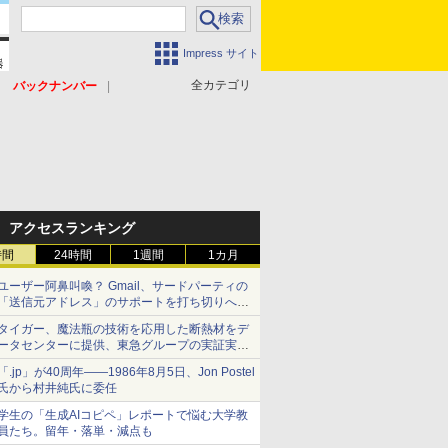
Impress サイト
全カテゴリ
バックナンバー
アクセスランキング
時間
24時間
1週間
1カ月
ユーザー阿鼻叫喚？ Gmail、サードパーティの
「送信元アドレス」のサポートを打ち切りへ
【やじうまWatch】
タイガー、魔法瓶の技術を応用した断熱材をデ
ータセンターに提供、東急グループの実証実験
で 「ステンレス密封真空断熱パネル TIVIP」
「.jp」が40周年――1986年8月5日、Jon Postel
氏から村井純氏に委任
学生の「生成AIコピペ」レポートで悩む大学教
員たち。留年・落単・減点も