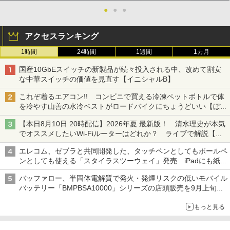
●
●
●
アクセスランキング
1時間
24時間
1週間
1カ月
国産10GbEスイッチの新製品が続々投入される中、改めて割安
な中華スイッチの価値を見直す【イニシャルB】
これぞ着るエアコン!! コンビニで買える冷凍ペットボトルで体
を冷やす山善の水冷ベストがロードバイクにちょうどいい【ぼっ
ち・ざ・ろーど！その14】【空いた時間でなにしてる？】
【本日8月10日 20時配信】2026年夏 最新版！ 清水理史が本気
でオススメしたいWi-Fiルーターはどれか？ ライブで解説【清
水理史の「イニシャルB」チャンネル】
エレコム、ゼブラと共同開発した、タッチペンとしてもボールペ
ンとしても使える「スタイラスツーウェイ」発売 iPadにも紙に
も、持ち替えずに書き込める
バッファロー、半固体電解質で発火・発煙リスクの低いモバイル
バッテリー「BMPBSA10000」シリーズの店頭販売を9月上旬に
開始
もっと見る