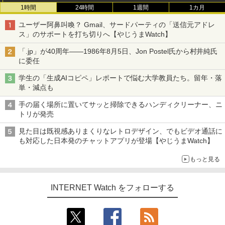
1時間
24時間
1週間
1カ月
ユーザー阿鼻叫喚？ Gmail、サードパーティの「送信元アドレ
ス」のサポートを打ち切りへ【やじうまWatch】
「.jp」が40周年――1986年8月5日、Jon Postel氏から村井純氏
に委任
学生の「生成AIコピペ」レポートで悩む大学教員たち。留年・落
単・減点も
手の届く場所に置いてサッと掃除できるハンディクリーナー、ニ
トリが発売
見た目は既視感ありまくりなレトロデザイン、でもビデオ通話に
も対応した日本発のチャットアプリが登場【やじうまWatch】
もっと見る
INTERNET Watch をフォローする