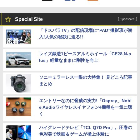
Special Site
「ドスパラTV」の配信現場に“PAD”撮影班が潜
入!人気の秘訣に迫る!!
レイズ鍛造1ピースアルミホイール「CE28 N-p
lus」軽量なままに剛性を向上
ソニーミラーレス一眼の大特集！ 見どころ記事
まとめ
エントリーなのに脅威の実力!「Osprey」Nobl
e Audioワイヤレスイヤフォン4機種を一気に聴
く
ハイグレードテレビ「TCL Q7D Pro」。圧巻の
色彩美で映画＆ゲームが極上体験に