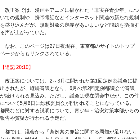
改正案では、漫画やアニメに描かれた「非実在青少年」につ
いての規制や、携帯電話などインターネット関連の新たな規制
を盛り込んだが、規制対象の定義があいまいなど問題を指摘す
る声が上がっていた。
なお、このページは27日夜現在、東京都のサイトのトップ
ページからもリンクされている。
【追記 20:10】
改正案については、2～3月に開かれた第1回定例都議会に提
出されたが、継続審議となり、6月の第2回定例都議会で審議
が続けられる見込み。ただし、議会は現在閉会中だが、この件
について5月6日に総務委員会が開かれることになっている。
都民などに対する説明について、青少年・治安対策本部からの
報告や質疑が行われる予定だ。
都では、議会から「条例案の趣旨に関する周知が足りない」