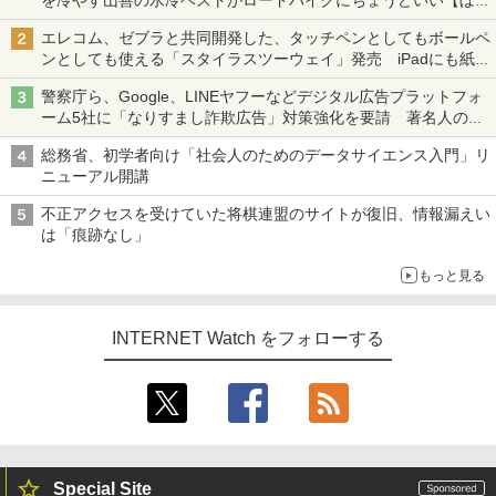
を冷やす山善の水冷ベストがロードバイクにちょうどいい【ぼっ
ち・ざ・ろーど！その14】【空いた時間でなにしてる？】
エレコム、ゼブラと共同開発した、タッチペンとしてもボールペ
ンとしても使える「スタイラスツーウェイ」発売 iPadにも紙に
も、持ち替えずに書き込める
警察庁ら、Google、LINEヤフーなどデジタル広告プラットフォ
ーム5社に「なりすまし詐欺広告」対策強化を要請 著名人の写
真や映像を使った投資詐欺などへの対策として
総務省、初学者向け「社会人のためのデータサイエンス入門」リ
ニューアル開講
不正アクセスを受けていた将棋連盟のサイトが復旧、情報漏えい
は「痕跡なし」
もっと見る
INTERNET Watch をフォローする
Special Site