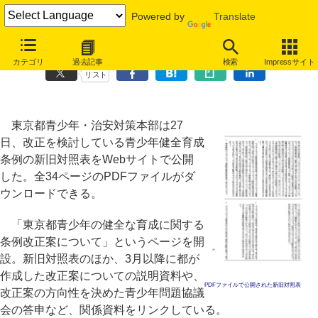
Powered by
Translate
東京都、青少年健全育成条例改正のまとめページ、条文も公開
カテゴリ
過去記事
検索
Impressサイト
リスト
東京都青少年・治安対策本部は27
日、改正を検討している青少年健全育成
条例の新旧対照表をWebサイトで公開
した。全34ページのPDFファイルがダ
ウンロードできる。
「東京都青少年の健全な育成に関する
条例改正案について」というページを開
設。新旧対照表のほか、3月以降に都が
作成した改正案についての説明資料や、
PDFファイルで公開された新旧対照表
改正案の方向性を決めた青少年問題協議
会の答申など、関係資料をリンクしている。