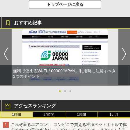
トップページに戻る
おすすめ記事
無料で使えるWi-Fi「00000JAPAN」利用時に注意すべき
3つのポイント
●
●
●
アクセスランキング
1時間
24時間
1週間
1カ月
これぞ着るエアコン!! コンビニで買える冷凍ペットボトルで体