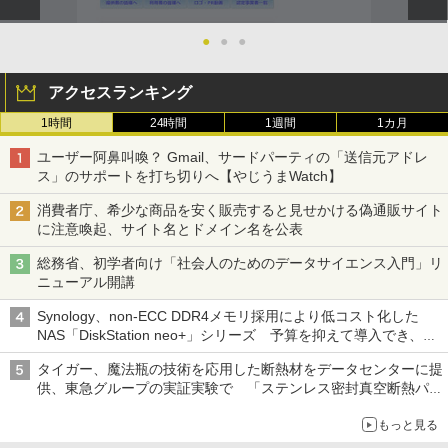
●
●
●
アクセスランキング
1時間
24時間
1週間
1カ月
ユーザー阿鼻叫喚？ Gmail、サードパーティの「送信元アドレ
ス」のサポートを打ち切りへ【やじうまWatch】
消費者庁、希少な商品を安く販売すると見せかける偽通販サイト
に注意喚起、サイト名とドメイン名を公表
総務省、初学者向け「社会人のためのデータサイエンス入門」リ
ニューアル開講
Synology、non-ECC DDR4メモリ採用により低コスト化した
NAS「DiskStation neo+」シリーズ 予算を抑えて導入でき、
ECCメモリへのアップグレードも可能
タイガー、魔法瓶の技術を応用した断熱材をデータセンターに提
供、東急グループの実証実験で 「ステンレス密封真空断熱パネ
ル TIVIP」
もっと見る