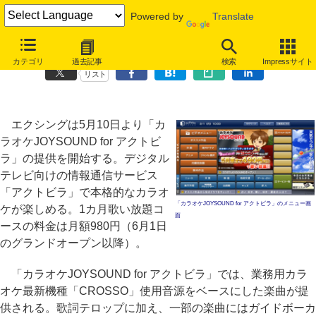
Powered by
Translate
月額980円で歌い放題「カラオケJOYSOUND for アクトビラ」
カテゴリ
過去記事
検索
Impressサイト
リスト
エクシングは5月10日より「カ
ラオケJOYSOUND for アクトビ
ラ」の提供を開始する。デジタル
テレビ向けの情報通信サービス
「アクトビラ」で本格的なカラオ
「カラオケJOYSOUND for アクトビラ」のメニュー画
ケが楽しめる。1カ月歌い放題コ
面
ースの料金は月額980円（6月1日
のグランドオープン以降）。
「カラオケJOYSOUND for アクトビラ」では、業務用カラ
オケ最新機種「CROSSO」使用音源をベースにした楽曲が提
供される。歌詞テロップに加え、一部の楽曲にはガイドボーカ