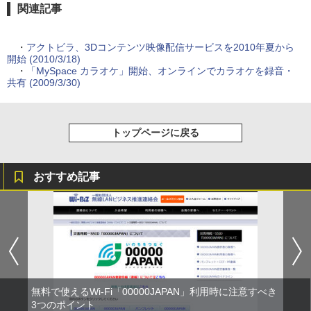
関連記事
・
アクトビラ、3Dコンテンツ映像配信サービスを2010年夏から
開始 (2010/3/18)
・
「MySpace カラオケ」開始、オンラインでカラオケを録音・
共有 (2009/3/30)
トップページに戻る
おすすめ記事
無料で使えるWi-Fi「00000JAPAN」利用時に注意すべき
3つのポイント